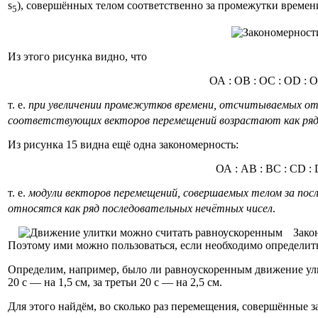
s
), совершённых телом соответственно за промежутки времени
5
Из этого рисунка видно, что
ОА : ОВ : ОС : OD :
т. е.
при увеличении промежутков времени, отсчитываемых от на
соответствующих векторов перемещений возрастают как ряд
Из рисунка 15 видна ещё одна закономерность:
ОА : АВ : ВС : CD 
т. е.
модули векторов перемещений, совершаемых телом за пос
относятся как ряд последовательных нечётных чисел
.
Зако
Поэтому ими можно пользоваться, если необходимо определить
Определим, например, было ли равноускоренным движение улитк
20 с — на 1,5 см, за третьи 20 с — на 2,5 см.
Для этого найдём, во сколько раз перемещения, совершённые з