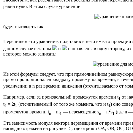
равна нулю. В этом случае уравнение
будет выглядеть так:
Перепишем это уравнение, подставив в него вместо проекций 
данном случае векторы
и
направлены в одну сторону, их
векторов можно записать:
Из этой формулы следует, что при прямолинейном равноускор
прямо пропорционален квадрату промежутка времени, в течени
увеличении в n раз времени движения (отсчитываемого от мом
Например, если за произвольный промежуток времени t
от на
1
t
= 2t
(отсчитываемый от того же момента, что и t
) оно сов
2
1
1
2
промежуток времени t
= nt
— перемещение s
= n
s
(где n —
n
1
n
1
Эта зависимость модуля вектора перемещения от времени при
наглядно отражена на рисунке 15, где отрезки ОА, ОВ, ОС, O