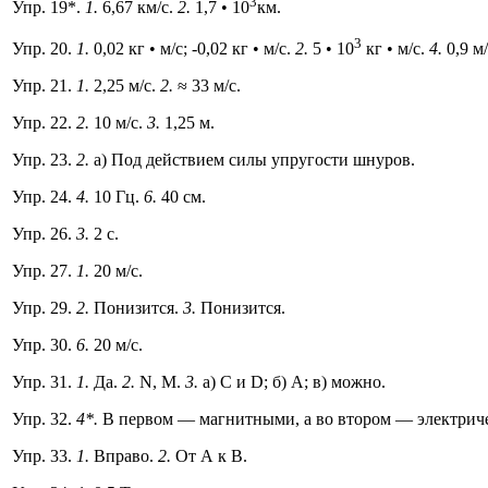
3
Упр. 19*.
1.
6,67 км/с.
2.
1,7 • 10
км.
3
Упр. 20.
1.
0,02 кг • м/с; -0,02 кг • м/с.
2.
5 • 10
кг • м/с.
4.
0,9 м/
Упр. 21.
1.
2,25 м/с.
2.
≈ 33 м/с.
Упр. 22.
2.
10 м/с.
3.
1,25 м.
Упр. 23.
2.
а) Под действием силы упругости шнуров.
Упр. 24.
4.
10 Гц.
6.
40 см.
Упр. 26.
3.
2 с.
Упр. 27.
1.
20 м/с.
Упр. 29.
2.
Понизится.
3.
Понизится.
Упр. 30.
6.
20 м/с.
Упр. 31.
1.
Да.
2.
N, М.
3.
а) С и D; б) А; в) можно.
Упр. 32.
4*.
В первом — магнитными, а во втором — электрич
Упр. 33.
1.
Вправо.
2.
От А к В.