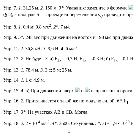
Упр. 7.
1.
31,25 м.
2.
150 м.
3*.
Указания: замените в формуле
(§ 5), а площадь S — проекцией перемещения s
; проведите пре
x
2
Упр. 8.
1.
0,4 м; 0,8 м/с
.
2*.
7 м/с.
Упр. 9.
5*.
248 м/с при движении на восток и 198 м/с при движ
2
Упр. 11.
2.
36,8 кН.
3.
9,6 Н. 4. 6 м/с
.
Упр. 12.
2.
Не будет.
3
. a) F
= 0,3 Н, F
= -0,3 Н; б) F
= 0,1 Н
2х
1х
1х
Упр. 13.
1.
78,4 м.
3.
3 с; 5 м; 25 м.
Упр. 14.
1.
1 с; 4,9 м.
Упр. 15.
4.
в) При движении вверх
и
направлены в против
Упр. 16.
2.
Притягивается с такой же по модулю силой.
6*.
h
=
1
Упр. 17.
3*.
На участках АВ и СВ. Могла.
-4
2
20
Упр. 18.
2.
2 • 10
м/с
.
4*.
3600. Секундная.
5*.
а) « 1,9 • 10
Н