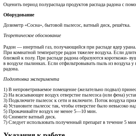
Оценить период полураспада продуктов распада радона с пом
Оборудование
Дозиметр «Сосна», бытовой пылесос, ватный диск, решётка.
Теоретическое обоснование
Радон — инертный газ, получающийся при распаде ядер урана.
При комнатной температуре радон тяжелее воздуха. Если длите
близкой к полу. При распаде радона образуются короткожи- в
в воздухе пылинках. Если отфильтровывать пыль из воздуха у
радона.
Подготовка эксперимента
1) В непроветриваемое помещение (желательно подвал) прине
2) На всасывающее воздух отверстие пылесоса (или фена) уста
3) Подключите пылесос к сети и включите. Поток воздуха при
4) Установите пылесос так, чтобы отверстие было невысоко на
5) Прокачивайте воздух не менее 5—10 мин.
6) Снимите ватный диск.
7) Следует использовать полученный препарат в течение 5 мин
Указания к работе