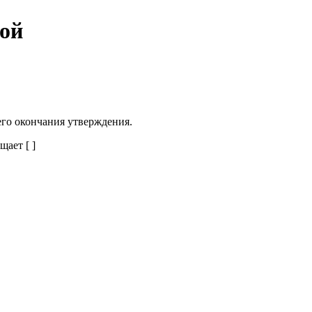
ной
его окончания утверждения.
ает [ ]