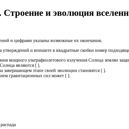
. Строение и эволюция вселен
ений и цифрами указаны возможные их окончания.
ла утверждений и впишите в квадратные скобки номер подходящ
яния мощного ультрафиолетового излучения Солнца землян защищ
олнца являются [ ].
а завершающем этапе своей эволюции становятся [ ].
ием гравитационных сил может [ ].
 распада