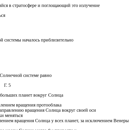
ийся в стратосфере и поглощающий это излучение
ься
й системы началось приблизительно
 Солнечной системе равно
Г. 5
 больших планет вокруг Солнца
авлением вращения протооблака
аправлению вращения Солнца вокруг своей оси
ки меняться
влением вращения Солнца у всех планет, за исключением Венеры