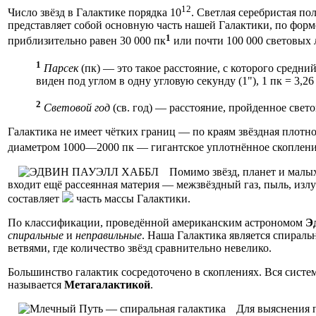
12
Число звёзд в Галактике порядка 10
. Светлая серебристая п
представляет собой основную часть нашей Галактики, по фор
1
приблизительно равен 30 000 пк
или почти 100 000 световых 
1
Парсек
(пк) — это такое расстояние, с которого средни
виден под углом в одну угловую секунду (1"), 1 пк = 3,26 с
2
Световой год
(св. год) — расстояние, пройденное свето
Галактика не имеет чётких границ — по краям звёздная плотно
диаметром 1000—2000 пк — гигантское уплотнённое скопление 
Помимо звёзд, планет и малых
входит ещё рассеянная материя — межзвёздный газ, пыль, изл
составляет
часть массы Галактики.
По классификации, проведённой американским астрономом
Э
спиральные
и
неправильные
. Наша Галактика является спираль
ветвями, где количество звёзд сравнительно невелико.
Большинство галактик сосредоточено в скоплениях. Вся систем
называется
Метагалактикой
.
Для выяснения 