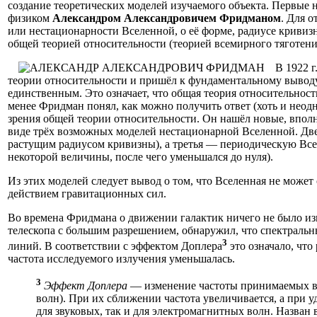
создание теоретических моделей изучаемого объекта. Первые
физиком
Александром Александровичем Фридманом
. Для 
или нестационарности Вселенной, о её форме, радиусе кривиз
общей теорией относительности (теорией всемирного тяготени
В 1922 
теории относительности и пришёл к фундаментальному выводу 
единственным. Это означает, что общая теория относительност
менее Фридман понял, как можно получить ответ (хоть и неодн
зрения общей теории относительности. Он нашёл новые, впол
виде трёх возможных моделей нестационарной Вселенной. Д
растущим радиусом кривизны), а третья — периодическую Всел
некоторой величины, после чего уменьшался до нуля).
Из этих моделей следует вывод о том, что Вселенная не может
действием гравитационных сил.
Во времена Фридмана о движении галактик ничего не было изв
телескопа с большим разрешением, обнаружил, что спектральн
3
линий. В соответствии с эффектом Доплера
это означало, что
частота исследуемого излучения уменьшалась.
3
Эффект Доплера
— изменение частоты принимаемых во
волн). При их сближении частота увеличивается, а при 
для звуковых, так и для электромагнитных волн. Назван 