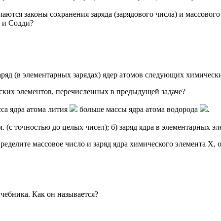
чаются законы сохранения заряда (зарядового числа) и массового
м и Содди?
и заряд (в элементарных зарядах) ядер атомов следующих химичес
еских элементов, перечисленных в предыдущей задаче?
сса ядра атома лития
больше массы ядра атома водорода
.
 м. (с точностью до целых чисел); б) заряд ядра в элементарных э
пределите массовое число и заряд ядра химического элемента X,
учебника. Как он называется?