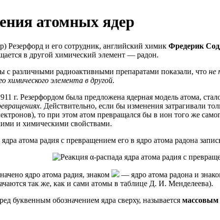
ения атомных ядер
дер) Резерфорд и его сотрудник, английский химик
Фредерик Сод
ращается в другой химический элемент — радон.
 с различными радиоактивными препаратами показали, что
не 
о химического элемента в другой
.
1911 г. Резерфордом была предложена ядерная модель атома, ста
ревращениях
. Действительно, если бы изменения затрагивали то
ектронов), то при этом атом превращался бы в ион того же самог
ими и химическими свойствами.
 ядра атома радия с превращением его в ядро атома радона запис
начено ядро атома радия, знаком
— ядро атома радона и знак
ачаются так же, как и сами атомы в таблице Д. И. Менделеева).
еред буквенным обозначением ядра сверху, называется
массовым