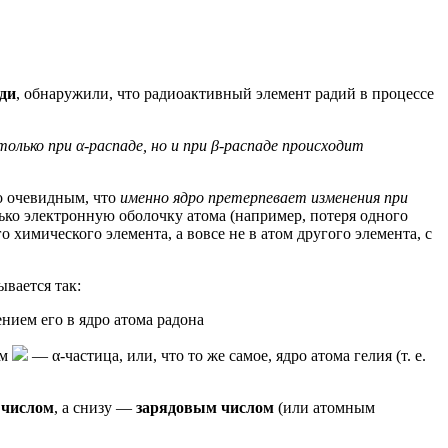
ди
, обнаружили, что радиоактивный элемент радий в процессе
только при α-распаде, но и при β-распаде происходит
ло очевидным, что
именно ядро претерпевает изменения при
лько электронную оболочку атома (например, потеря одного
о химического элемента, а вовсе не в атом другого элемента, с
ывается так:
ом
— α-частица, или, что то же самое, ядро атома гелия (т. е.
 числом
, а снизу —
зарядовым числом
(или атомным