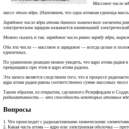
Массовое число я
массе этого ядра.
(Напомним, что одна атомная единица массы 
Зарядовое число ядра атома данного химического элемента рав
электрическим зарядом называется наименьший электрический
Можно сказать и так:
зарядовое число равно заряду ядра, выр
Оба эти числа — массовое и зарядовое — всегда целые и положи
единичных.
По уравнению реакции можно увидеть, что ядро атома радия в
превращаясь при этом в ядро атома радона.
Эта запись является следствием того, что в процессе радиоак
ядра атома радия равны соответственно сумме массовых чисел (2
Таким образом, из открытия, сделанного Резерфордом и Содди,
радиоактивность — это способность некоторых атомных ядер 
Вопросы
1. Что происходит с радиоактивными химическими элементами 
2. Какая часть атома — ядро или электронная оболочка — пре