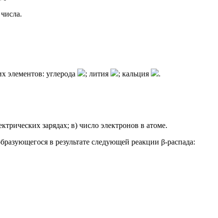
 числа.
ких элементов: углерода
; лития
; кальция
.
лектрических зарядах; в) число электронов в атоме.
 образующегося в результате следующей реакции β-распада: