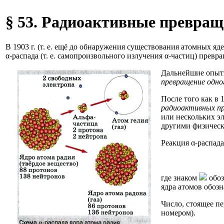
§ 53. Радиоактивные превращ
В 1903 г. (т. е. ещё до обнаружения существования атомных я
α-распада (т. е. самопроизвольного излучения α-частиц) прев
Дальнейшие опыты
превращение одног
После того как в 
радиоактивных п
или нескольких эл
другими физическ
Реакция α-распада
где знаком
обоз
ядра атомов обозн
Число, стоящее п
номером).