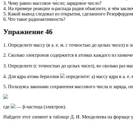
3. Чему равно массовое число; зарядовое число?
4. На примере реакции α-распада радия объясните, в чём заклю
5. Какой вывод следовал из открытия, сделанного Резерфордо
6. Что такое радиоактивность?
Упражнение 46
1. Определите массу (в а. е. м. с точностью до целых чисел) 
2. Сколько электронов содержится в атомах каждого из химич
3. Определите (с точностью до целых чисел), во сколько раз ма
4. Для ядра атома бериллия
определите: а) массу ядра в а. е.
5. Пользуясь законами сохранения массового числа и заряда, о
где
— β-частица (электрон).
Найдите этот элемент в таблице Д. И. Менделеева на форзаце 