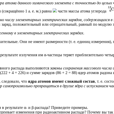
дра атома данного химического элемента с точностью до целых 
(сокращённо 1 а. е. м.) равна
части массы атома углерода
но числу элементарных электрических зарядов, содержащихся в 
 заряд, положительный или отрицательный, равный по модулю за
аженному в элементарных электрических зарядах
.
тельные. Они не имеют размерности (т. е. единиц измерения), п
 результате излучения им α-частицы теряет приблизительно четы
тивного распада выполняются
законы сохранения массового числа 
22 + 4 = 226) и сумме зарядов (86 + 2 = 88) ядер атомов радона и
 следовало, что
ядра атомов имеют сложный состав
, т. е. сос
самопроизвольно превращаться в другие ядра с испусканием ч
в результате α- и β-распада? Приведите примеры.
терпевает изменения при радиоактивном распаде? Почему вы так