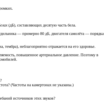
громких.
елах
(дБ), составляющих десятую часть бела.
будильника — примерно 80 дБ, двигателя самолёта — порядка
, тембра), неблагоприятно отражается на его здоровье.
яемость, повышенное артериальное давление. Поэтому в
омобилей.
?
стота? (Частоты на камертонах не указаны.)
ебаний источников этих звуков?