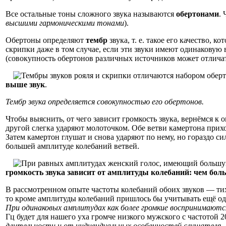
Все остальные тоны сложного звука называются
обертонами
.
высшими гармоническими тонами
).
Обертоны определяют
тембр
звука, т. е. такое его качество, 
скрипки даже в том случае, если эти звуки имеют одинаковую в
(совокупность обертонов различных источников может отличат
выше звук
.
Тембр звука определяется совокупностью его обертонов.
Чтобы выяснить, от чего зависит громкость звука, вернёмся к
другой слегка ударяют молоточком. Обе ветви камертона прих
Затем камертон глушат и снова ударяют по нему, но гораздо си
большей амплитуде колебаний ветвей.
громкость звука зависит от амплитуды колебаний: чем бол
В рассмотренном опыте частоты колебаний обоих звуков — тихо
то кроме амплитуды колебаний пришлось бы учитывать ещё один
При одинаковых амплитудах как более громкие воспринимаются
Гц будет для нашего уха громче низкого мужского с частотой 
длительности и от индивидуальных особенностей слушателя.