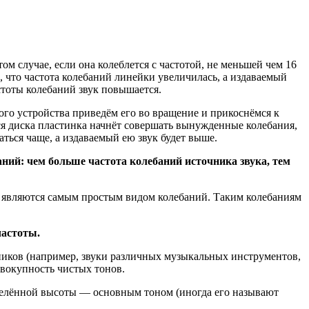
ом случае, если она колеблется с частотой, не меньшей чем 16
, что частота колебаний линейки увеличилась, а издаваемый
стоты колебаний звук повышается.
ого устройства приведём его во вращение и прикоснёмся к
ся диска пластинка начнёт совершать вынужденные колебания,
аться чаще, а издаваемый ею звук будет выше.
аний: чем больше частота колебаний источника звука, тем
е являются самым простым видом колебаний. Таким колебаниям
частоты.
ников (например, звуки различных музыкальных инструментов,
овокупность чистых тонов.
пределённой высоты — основным тоном (иногда его называют