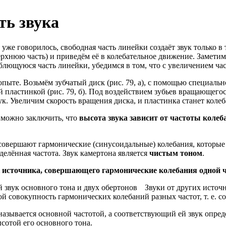
ть звука
уже говорилось, свободная часть линейки создаёт звук только в т
рхнюю часть) и приведём её в колебательное движение. Заметим
блющуюся часть линейки, убедимся в том, что с увеличением ча
пыте. Возьмём зубчатый диск (рис. 79, а), с помощью специальн
 пластинкой (рис. 79, б). Под воздействием зубьев вращающего
ук. Увеличим скорость вращения диска, и пластинка станет колеб
 можно заключить, что
высота звука зависит от частоты колеб
совершают гармонические (синусоидальные) колебания, которы
делённая частота. Звук камертона является
чистым тоном
.
 источника, совершающего гармонические колебания одной 
Звуки от других источ
ой совокупность гармонических колебаний разных частот, т. е. с
ука называется основной частотой, а соответствующий ей звук о
сотой его основного тона.