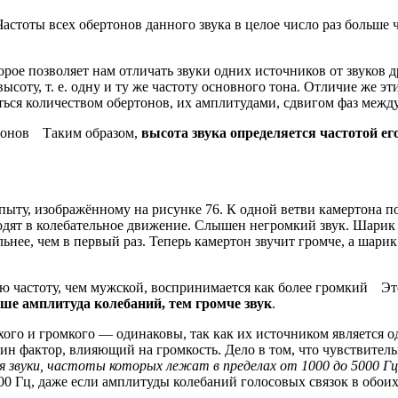
 Частоты всех обертонов данного звука в целое число раз больше
которое позволяет нам отличать звуки одних источников от звуков
ысоту, т. е. одну и ту же частоту основного тона. Отличие же 
ься количеством обертонов, их амплитудами, сдвигом фаз между
Таким образом,
высота звука определяется частотой ег
 опыту, изображённому на рисунке 76. К одной ветви камертона
одят в колебательное движение. Слышен негромкий звук. Шарик 
льнее, чем в первый раз. Теперь камертон звучит громче, а шарик
Эт
ьше амплитуда колебаний, тем громче звук
.
го и громкого — одинаковы, так как их источником является оди
 фактор, влияющий на громкость. Дело в том, что чувствительн
 звуки, частоты которых лежат в пределах от 1000 до 5000 Гц
200 Гц, даже если амплитуды колебаний голосовых связок в обои