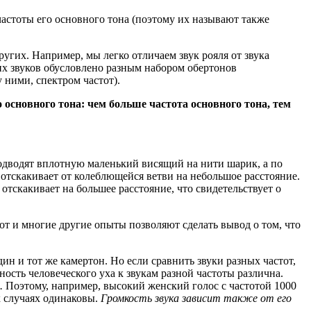
 частоты его основного тона (поэтому их называют также
 других. Например, мы легко отличаем звук рояля от звука
этих звуков обусловлено разным набором обертонов
 ними, спектром частот).
о основного тона: чем больше частота основного тона, тем
 подводят вплотную маленький висящий на нити шарик, а по
отскакивает от колеблющейся ветви на небольшое расстояние.
 отскакивает на большее расстояние, что свидетельствует о
от и многие другие опыты позволяют сделать вывод о том, что
н и тот же камертон. Но если сравнить звуки разных частот,
ость человеческого уха к звукам разной частоты различна.
.
Поэтому, например, высокий женский голос с частотой 1000
х случаях одинаковы.
Громкость звука зависит также от его