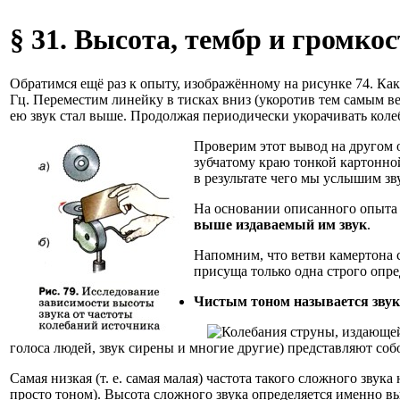
§ 31. Высота, тембр и громкос
Обратимся ещё раз к опыту, изображённому на рисунке 74. Как 
Гц. Переместим линейку в тисках вниз (укоротив тем самым ве
ею звук стал выше. Продолжая периодически укорачивать коле
Проверим этот вывод на другом о
зубчатому краю тонкой картонной
в результате чего мы услышим зв
На основании описанного опыта
выше издаваемый им звук
.
Напомним, что ветви камертона 
присуща только одна строго опре
Чистым тоном называется звук
голоса людей, звук сирены и многие другие) представляют соб
Самая низкая (т. е. самая малая) частота такого сложного зв
просто тоном). Высота сложного звука определяется именно вы