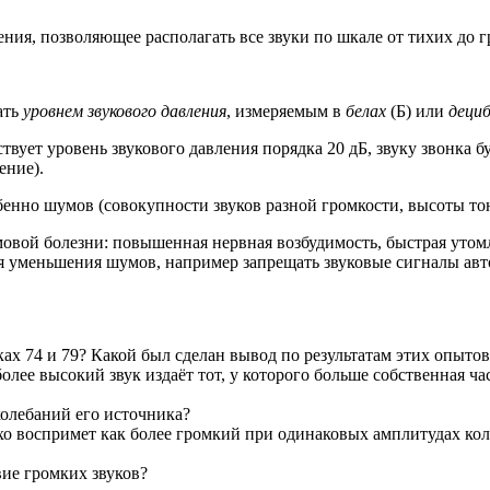
ния, позволяющее располагать все звуки по шкале от тихих до 
ать
уровнем звукового давления
, измеряемым в
белах
(Б) или
дециб
твует уровень звукового давления порядка 20 дБ, звуку звонка 
ение).
бенно шумов (совокупности звуков разной громкости, высоты тона
вой болезни: повышенная нервная возбудимость, быстрая утомл
я уменьшения шумов, например запрещать звуковые сигналы авт
ах 74 и 79? Какой был сделан вывод по результатам этих опытов
более высокий звук издаёт тот, у которого больше собственная ча
колебаний его источника?
ухо воспримет как более громкий при одинаковых амплитудах кол
вие громких звуков?