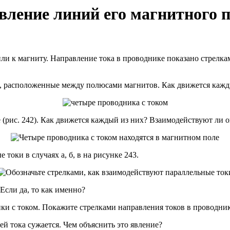
вление линий его магнитного 
ли к магниту. Направление тока в проводнике показано стрелка
м, расположенные между полюсами магнитов. Как движется кажд
е (рис. 242). Как движется каждый из них? Взаимодействуют ли 
токи в случаях а, б, в на рисунке 243.
Если да, то как именно?
ики с током. Покажите стрелками направления токов в проводник
й тока сужается. Чем объяснить это явление?