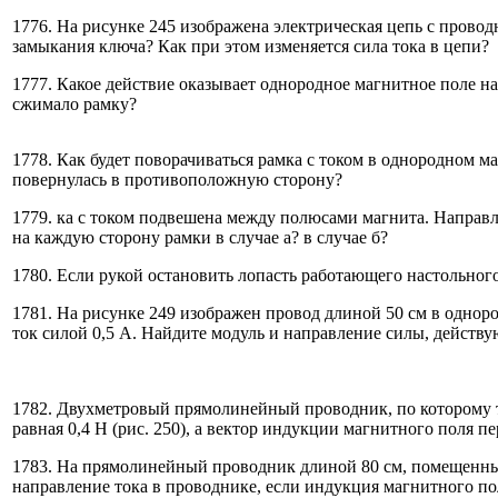
1776. На рисунке 245 изображена электрическая цепь с пров
замыкания ключа? Как при этом изменяется сила тока в цепи?
1777. Какое действие оказывает однородное магнитное поле на
сжимало рамку?
1778. Как будет поворачиваться рамка с током в однородном м
повернулась в противоположную сторону?
1779. ка с током подвешена между полюсами магнита. Направлен
на каждую сторону рамки в случае а? в случае б?
1780. Если рукой остановить лопасть работающего настольного
1781. На рисунке 249 изображен провод длиной 50 см в одно
ток силой 0,5 А. Найдите модуль и направление силы, действ
1782. Двухметровый прямолинейный проводник, по которому те
равная 0,4 Н (рис. 250), а вектор индукции магнитного поля 
1783. На прямолинейный проводник длиной 80 см, помещенный в
направление тока в проводнике, если индукция магнитного пол