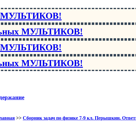
х МУЛЬТИКОВ!
льных МУЛЬТИКОВ!
х МУЛЬТИКОВ!
льных МУЛЬТИКОВ!
держание
лавная
>>
Сборник задач по физике 7-9 кл. Перышкин. Отве