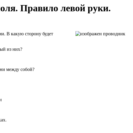
поля. Правило левой руки.
ми. В какую сторону будет
ый из них?
они между собой?
ах.