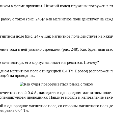
одником в форме пружины. Нижний конец пружины погружен в рту
 рамку с током (рис. 246)? Как магнитное поле действует на ка
агнитном поле (рис. 247)? Как магнитное поле действует на каж
ие тока в ней указано стрелками (рис. 248). Как будет двигатьс
 вентилятора, его корпус начинает нагреваться. Почему?
родном магнитном поле с индукцией 0,4 Тл. Провод расположен 
ующей на проводник.
чет ток силой 0,4 А, находится в однородном магнитном поле. 
перпендикулярен проводнику. Найдите модуль и направление век
 однородное магнитное поле, со стороны магнитного поля дейст
я равна 0,04 Тл.