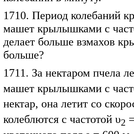
1710. Период колебаний к
машет крылышками с часто
делает больше взмахов кры
больше?
1711. За нектаром пчела л
машет крылышками с част
нектар, она летит со скор
колеблются с частотой υ
=
2