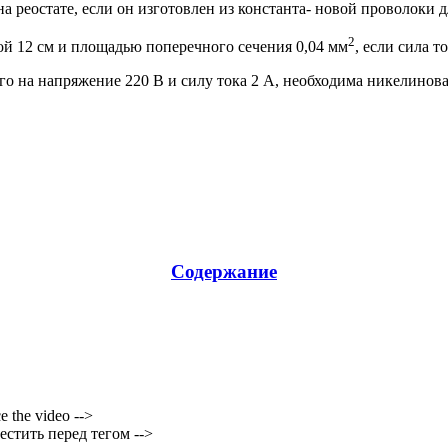
 на реостате, если он изготовлен из константа- новой проволоки 
2
ой 12 см и площадью поперечного сечения 0,04 мм
, если сила т
го на напряжение 220 В и силу тока 2 А, необходима никелинов
Содержание
e the video -->
стить перед тегом -->