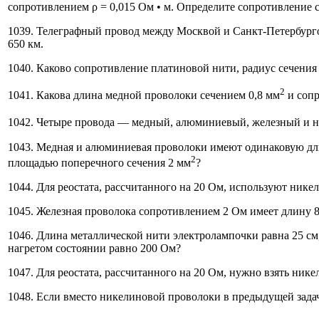
сопротивлением ρ = 0,015 Ом • м. Определите сопротивление 
1039. Телеграфный провод между Москвой и Санкт-Петербурго
650 км.
1040. Каково сопротивление платиновой нити, радиус сечения к
2
1041. Какова длина медной проволоки сечением 0,8 мм
и сопр
1042. Четыре провода — медный, алюминиевый, железный и 
1043. Медная и алюминиевая проволоки имеют одинаковую дли
2
площадью поперечного сечения 2 мм
?
1044. Для реостата, рассчитанного на 20 Ом, используют ник
1045. Железная проволока сопротивлением 2 Ом имеет длину 8 
1046. Длина металлической нити электролампочки равна 25 см,
нагретом состоянии равно 200 Ом?
1047. Для реостата, рассчитанного на 20 Ом, нужно взять ник
1048. Если вместо никелиновой проволоки в предыдущей задаче