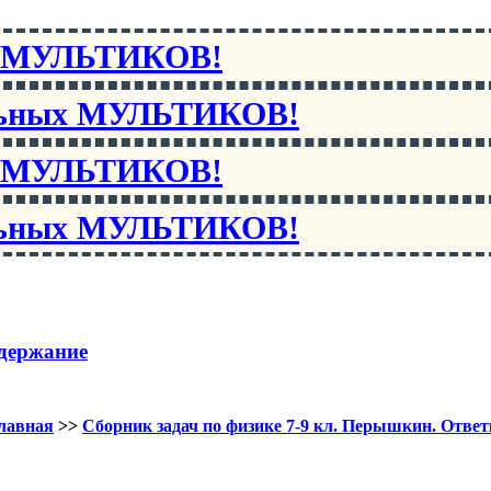
х МУЛЬТИКОВ!
льных МУЛЬТИКОВ!
х МУЛЬТИКОВ!
льных МУЛЬТИКОВ!
держание
лавная
>>
Сборник задач по физике 7-9 кл. Перышкин. Отве