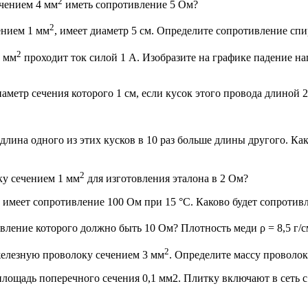
2
чением 4 мм
иметь сопротивление 5 Ом?
2
ением 1 мм
, имеет диаметр 5 см. Определите сопротивление спи
2
5 мм
проходит ток силой 1 А. Изобразите на графике падение н
аметр сечения которого 1 см, если кусок этого провода длиной 
длина одного из этих кусков в 10 раз больше длины другого. Ка
2
ку сечением 1 мм
для изготовления эталона в 2 Ом?
имеет сопротивление 100 Ом при 15 °С. Каково будет сопротивл
ивление которого должно быть 10 Ом? Плотность меди ρ = 8,5 г/с
2
железную проволоку сечением 3 мм
. Определите массу проволок
площадь поперечного сечения 0,1 мм2. Плитку включают в сеть с