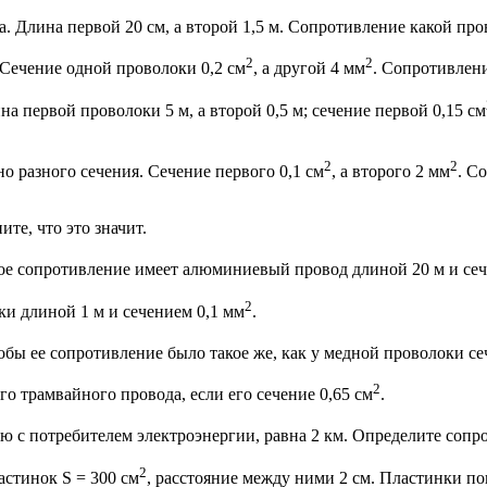
. Длина первой 20 см, а второй 1,5 м. Сопротивление какой про
2
2
Сечение одной проволоки 0,2 см
, а другой 4 мм
. Сопротивлени
а первой проволоки 5 м, а второй 0,5 м; сечение первой 0,15 см
2
2
 разного сечения. Сечение первого 0,1 см
, а второго 2 мм
. С
те, что это значит.
какое сопротивление имеет алюминиевый провод длиной 20 м и се
2
и длиной 1 м и сечением 0,1 мм
.
обы ее сопротивление было такое же, как у медной проволоки с
2
о трамвайного провода, если его сечение 0,65 см
.
с потребителем электроэнергии, равна 2 км. Определите сопро
2
стинок S = 300 см
, расстояние между ними 2 см. Пластинки п