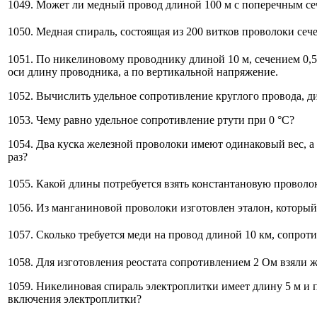
1049. Может ли медный провод длиной 100 м с поперечным се
1050. Медная спираль, состоящая из 200 витков проволоки сеч
1051. По никелиновому проводнику длиной 10 м, сечением 0,
оси длину проводника, а по вертикальной напряжение.
1052. Вычислить удельное сопротивление круглого провода, ди
1053. Чему равно удельное сопротивление ртути при 0 °С?
1054. Два куска железной проволоки имеют одинаковый вес, а 
раз?
1055. Какой длины потребуется взять константановую проволо
1056. Из манганиновой проволоки изготовлен эталон, который 
1057. Сколько требуется меди на провод длиной 10 км, сопрот
1058. Для изготовления реостата сопротивлением 2 Ом взяли 
1059. Никелиновая спираль электроплитки имеет длину 5 м и 
включения электроплитки?