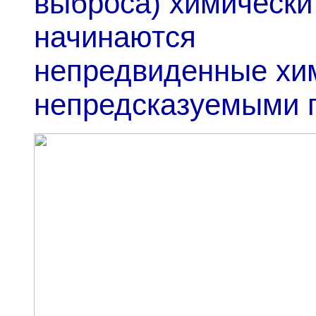
выброса) химически
начинаются
непредвиденные хим
непредсказуемыми 