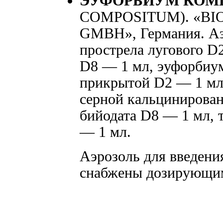
ЭУФОРБИУМ КОМ
COMPOSITUM). «BI
GMBH», Германия. Аэр
прострела лугового D
D8 — 1 мл, эуфорбиу
прикрытой D2 — 1 мл,
серной кальцинирован
бийодата D8 — 1 мл, 
— 1 мл.
Аэрозоль для введения
снабжены дозирующим