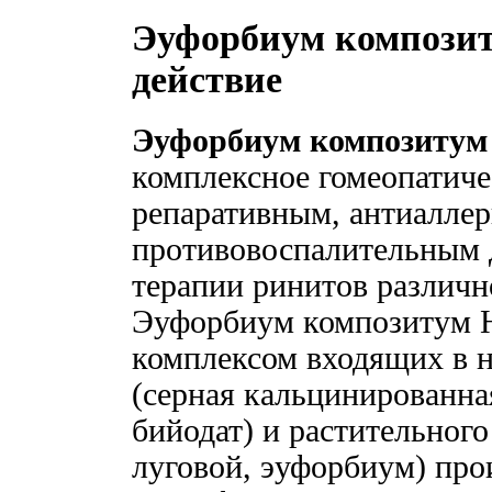
Эуфорбиум композит
действие
Эуфорбиум композитум
комплексное гомеопатиче
репаративным, антиалле
противовоспалительным 
терапии ринитов различно
Эуфорбиум композитум Н
комплексом входящих в 
(серная кальцинированная
бийодат) и растительног
луговой, эуфорбиум) про