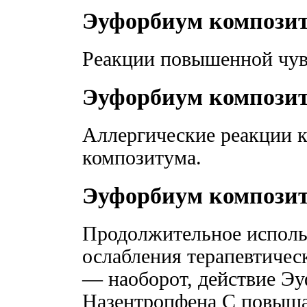
Эуфорбиум компози
Реакции повышенной чувс
Эуфорбиум композит
Аллергические реакции 
композитума.
Эуфорбиум композит
Продолжительное использ
ослабления терапевтичес
— наоборот, действие Э
Назентропфена С повышае