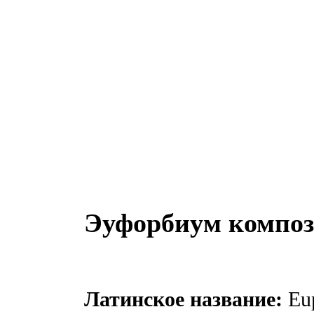
Эуфорбиум компо
Латинское название:
Eup