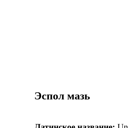
Эспол мазь
Латинское название:
Ung