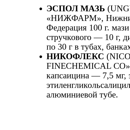
ЭСПОЛ МАЗЬ
(UNG
«НИЖФАРМ», Нижний 
Федерация 100 г. мази
стручкового — 10 г, 
по 30 г в тубах, банка
НИКОФЛЕКС
(NIC
FINECHEMICAL СО», В
капсаицина — 7,5 мг, 
этиленгликольсалицила
алюминиевой тубе.