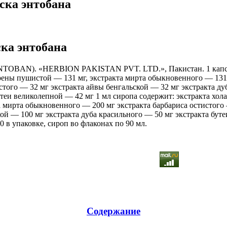
ска энтобана
ка энтобана
TОBAN). «HERBION PAKISTAN PVT. LTD.», Пакистан. 1 капсу
рены пушистой — 131 мг, экстракта мирта обыкновенного — 131
стого — 32 мг экстракта айвы бенгальской — 32 мг экстракта д
утеи великолепной — 42 мг 1 мл сиропа содержит: экстракта х
а мирта обыкновенного — 200 мг экстракта барбариса остистого 
ой — 100 мг экстракта дуба красильного — 50 мг экстракта бут
0 в упаковке, сироп во флаконах по 90 мл.
Содержание