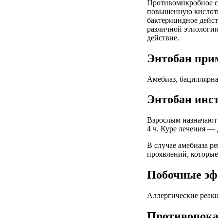
Противомикробное ср
повышенную кислотно
бактерицидное дейст
различной этиологии
действие.
Энтобан при
Амебиаз, бациллярна
Энтобан инс
Взрослым назначают п
4 ч. Куре лечения —
В случае амебиаза р
проявлений, которые
Побочные эф
Аллергические реакц
Противопока