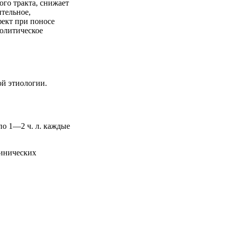
го тракта, снижает
тельное,
фект при поносе
молитическое
ой этиологии.
 по 1—2 ч. л. каждые
линических