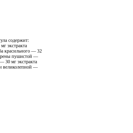
ла содержит:
 мг экстракта
уба красильного — 32
оларены пушистой —
— 30 мг экстракта
еи великолепной —