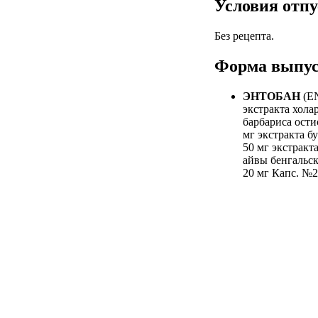
Условия отпу
Без рецепта.
Форма выпус
ЭНТОБАН
(EN
экстракта хола
барбариса ости
мг экстракта б
50 мг экстракт
айвы бенгальск
20 мг Капс. №2