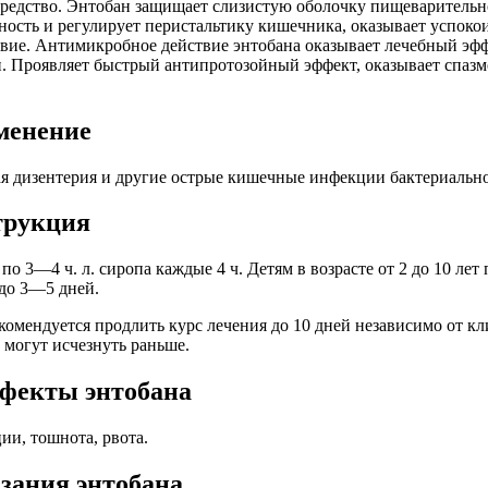
едство. Энтобан защищает слизистую оболочку пищеварительно
сть и регулирует перистальтику кишечника, оказывает успокои
вие. Антимикробное действие энтобана оказывает лечебный эф
. Проявляет быстрый антипротозойный эффект, оказывает спаз
менение
я дизентерия и другие острые кишечные инфекции бактериальн
трукция
о 3—4 ч. л. сиропа каждые 4 ч. Детям в возрасте от 2 до 10 лет
 до 3—5 дней.
екомендуется продлить курс лечения до 10 дней независимо от к
 могут исчезнуть раньше.
фекты энтобана
ии, тошнота, рвота.
зания энтобана