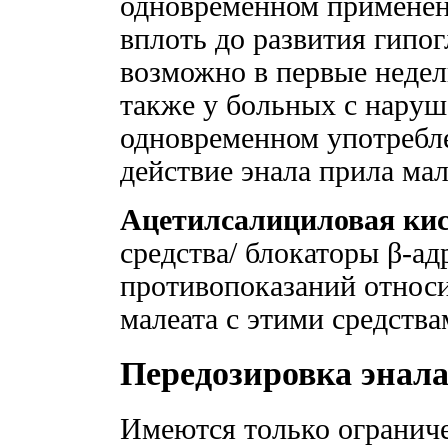
одновременном применен
вплоть до развития гипо
возможно в первые недел
также у больных с нару
одновременном употребле
действие энала прила мал
Ацетилсалициловая ки
средства/ блокаторы β-а
противопоказаний относ
малеата с этими средства
Передозировка энал
Имеются только огранич