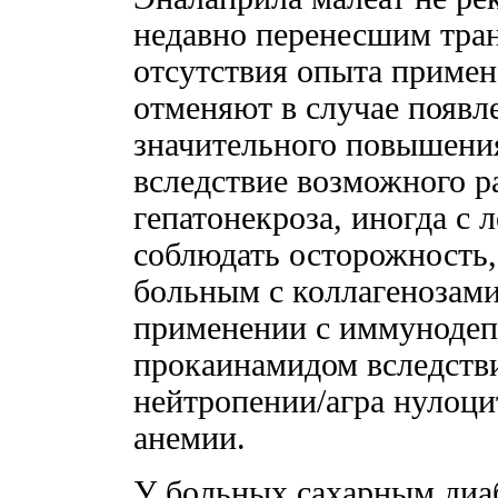
недавно перенесшим тран
отсутствия опыта примен
отменяют в случае появл
значительного повышени
вследствие возможного ра
гепатонекроза, иногда с 
соблюдать осторожность,
больным с коллагенозам
применении с иммунодеп
прокаинамидом вследств
нейтропении/агра нулоци
анемии.
У больных сахарным диа