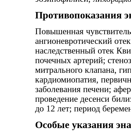
Противопоказания э
Повышенная чувствительн
ангионевротический отек
наследственный отек Кви
почечных артерий; стено
митрального клапана, ги
кардиомиопатия, первич
заболевания печени; афер
проведение десенси били
до 12 лет; период берем
Особые указания эн