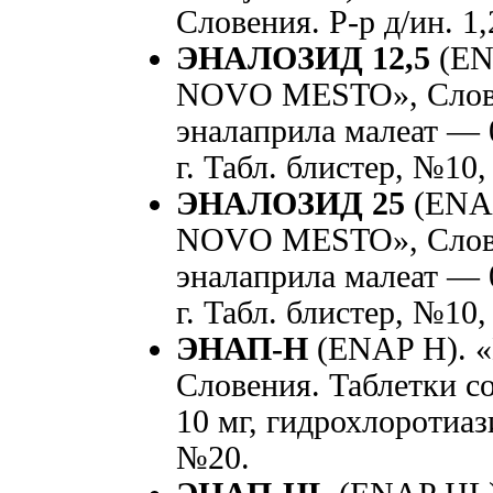
Словения. Р-р д/ин. 1
ЭНАЛОЗИД 12,5
(EN
NOVO MESTO», Словен
эналаприла малеат — 0
г. Табл. блистер, №10
ЭНАЛОЗИД 25
(ENAL
NOVO MESTO», Словен
эналаприла малеат — 0
г. Табл. блистер, №10
ЭНАП-Н
(ENAP Н). 
Словения. Таблетки с
10 мг, гидрохлоротиаз
№20.