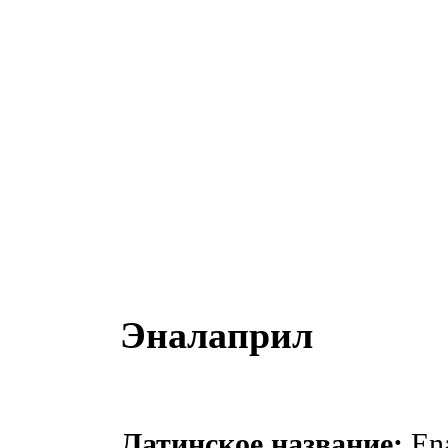
Эналаприл
Латинское название:
Ena