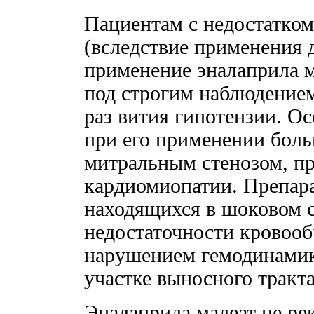
Пациентам с недостатком
(вследствие применения 
применение эналаприла м
под строгим наблюдением
раз вития гипотензии. О
при его применении бол
митральным стенозом, п
кардиомиопатии. Препара
находящихся в шоковом с
недостаточности кровоо
нарушением гемодинамик
участке выносного тракта
Эналаприла малеат не ре