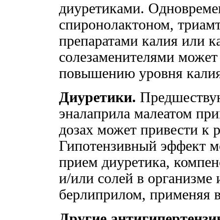
диуретиками. Одновреме
спиронолактоном, триам
препаратами калия или 
солезаменителями может 
повышению уровня калия
Диуретики.
Предшествую
эналаприла малеатом при
дозах может привести к 
Гипотензивный эффект м
прием диуретика, компен
и/или солей в организме 
берлиприлом, применяя в
Другие антигипертензи