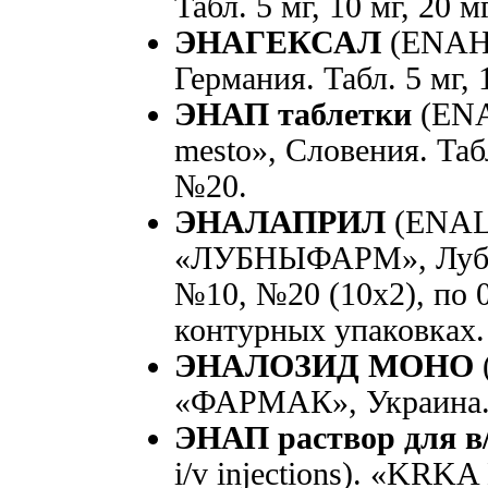
Табл. 5 мг, 10 мг, 20 
ЭНАГЕКСАЛ
(ENAH
Германия. Табл. 5 мг, 
ЭНАП таблетки
(ENA
mesto», Словения. Табл.
№20.
ЭНАЛАПРИЛ
(ENAL
«ЛУБНЫФАРМ», Лубны,
№10, №20 (10x2), по 0
контурных упаковках.
ЭНАЛОЗИД МОНО
«ФАРМАК», Украина. 
ЭНАП раствор для в
i/v injections). «KR