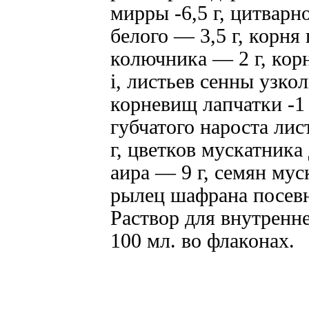
мирры -6,5 г, цитварн
белого — 3,5 г, корня 
колючника — 2 г, кор
i, листьев сенны узко
корневищ лапчатки -1 
губчатого нароста ли
г, цветков мускатника
аира — 9 г, семян мус
рылец шафрана посевно
Раствор для внутренн
100 мл. во флаконах.