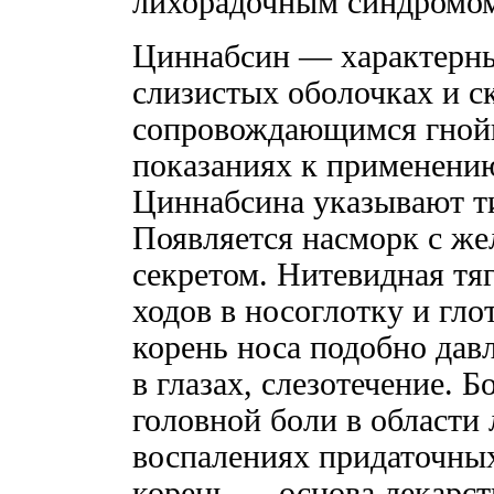
лихорадочным синдромом,
Циннабсин — характерны
слизистых оболочках и с
сопровождающимся гной
показаниях к применению
Циннабсина указывают т
Появляется насморк с же
секретом. Нитевидная тя
ходов в носоглотку и гл
корень носа подобно дав
в глазах, слезотечение. 
головной боли в области
воспалениях придаточных
корень — основа лекарст