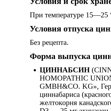
Условия и срок хран
При температуре 15—25 
Условия отпуска ци
Без рецепта.
Форма выпуска цин
ЦИННАБСИН
(CINN
HOMOPATHIC UNIO
GMBH&CO. KG», Герма
циннабариса (красног
желтокорня канадског
D3 — 25 мг эхинацеи 