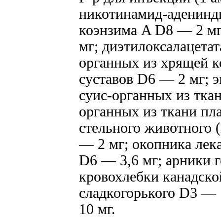
никотинамид-аденинд
коэнзима A D8 — 2 мг
мг; диэтилоксалацетат
органных из хрящей к
суставов D6 — 2 мг; 
суис-органных из тка
органных из ткани пла
стельного животного 
— 2 мг; окопника лек
D6 — 3,6 мг; арники 
кровохлебки канадско
сладкогорького D3 — 
10 мг.