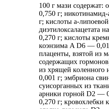
100 г мази содержат:
0,750 г; никотинамид
г; кислоты а-липоевой
диэтилоксалацетата н
0,270 г; кислоты крем
коэнзима A D6 — 0,01
плаценты, взятой из м
содержащих гормонов)
из хрящей коленного 
0,001 г; эмбриона сви
суисорганных из ткан
арники горной D2 — 0
0,270 г; кровохлебки 