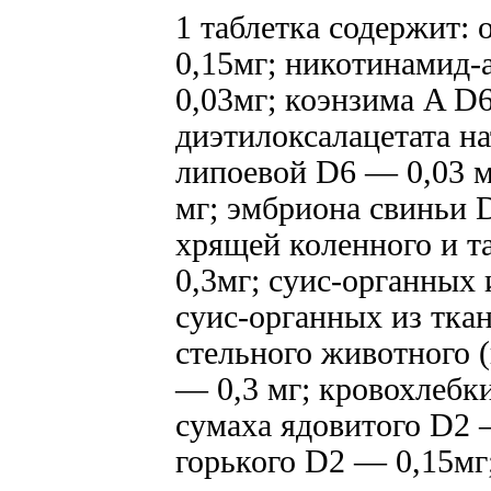
1 таблетка содержит:
0,15мг; никотинамид
0,03мг; коэнзима A D
диэтилоксалацетата н
липоевой D6 — 0,03 
мг; эмбриона свиньи 
хрящей коленного и т
0,3мг; суис-органных
суис-органных из ткан
стельного животного 
— 0,3 мг; кровохлебк
сумаха ядовитого D2 —
горького D2 — 0,15мг