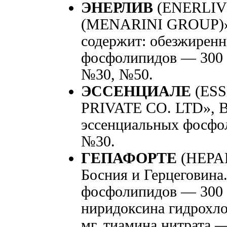
ЭНЕРЛИВ
(ENERLIV
(MENARINI GROUP)», 
содержит: обезжирен
фосфолипидов — 300 м
№30, №50.
ЭССЕНЦИАЛЕ
(ESS
PRIVATE CO. LTD», Ве
эссенциальных фосфол
№30.
ГЕПАФОРТЕ
(HEPAF
Босния и Герцеговина.
фосфолипидов — 300 
ниридоксина гидрохло
мг, тиамина нитрата —