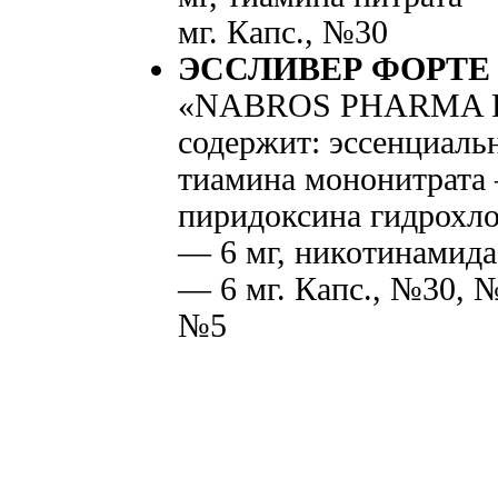
мг. Капс., №30
ЭССЛИВЕР ФОРТЕ
«NABROS PHARMA PVT
содержит: эссенциаль
тиамина мононитрата 
пиридоксина гидрохло
— 6 мг, никотинамида
— 6 мг. Капс., №30, №5
№5