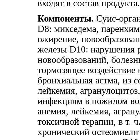
входят в состав продукта.
Компоненты.
Суис-орга
D8: микседема, паренхим
ожирение, новообразован
железы D10: нарушения р
новообразований, болезн
тормозящее воздействие 
бронхиальная астма, из с
лейкемия, агранулоцитоз
инфекциям в пожилом воз
анемия, лейкемия, агран
токсичной терапии, в т. 
хронический остеомиели