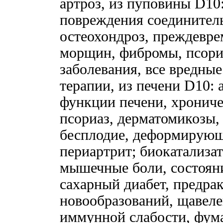
артроз, из пуповины D10:
повреждения соединитель
остеохондроз, преждевре
морщин, фибромы, псориа
заболевания, все вредны
терапии, из печени D10:
функции печени, хрониче
псориаз, дерматомикозы,
бесплодие, деформирующ
периартрит; биокатализа
мышечные боли, состояни
сахарный диабет, предра
новообразований, щавеле
иммунной слабости, фума