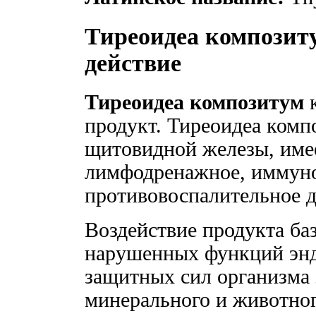
Тиреоидеа композит
действие
Тиреоидеа композитум
к
продукт. Тиреоидеа ком
щитовидной железы, име
лимфодренажное, иммун
противовоспалительное д
Воздействие продукта ба
нарушенных функций энд
защитных сил организма з
минерального и животно