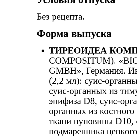
Без рецепта.
Форма выпуска
ТИРЕОИДЕА КОМ
COMPOSITUM). «BI
GMBH», Германия. Ин
(2,2 мл): суис-орган
суис-органных из тим
эпифиза D8, суис-орга
органных из костного
ткани пуповины D10, 
подмаренника цепкого