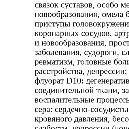
связок суставов, особо м
новообразования, омела б
приступы головокружений
коронарных сосудов, арт
и новообразования, прос
заболевания, судороги, с
ревматизм, головные бол
расстройства, депрессии
флуорат D10: дегенерати
соединительной ткани, з
воспалительные процесс
сера: сердечно-сосудист
кровяного давления, бесс
слабости, депрессии (ко