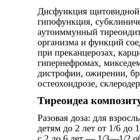
Дисфункция щитовидной 
гипофункция, субклиниче
аутоиммунный тиреоидит
организма и функций сое
при преканцерозах, карц
гипернефромах, микседе
дистрофии, ожирении, бр
остеохондрозе, склеродер
Тиреоидеа композит
Разовая доза: для взрос
детям до 2 лет от 1/6 до
с 2 до 6 лет — 1/3—1/2 о