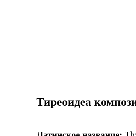
Тиреоидеа композ
Латинское название:
Thy