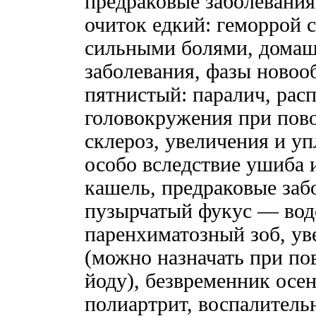
предраковые заболевания
очиток едкий: геморрой 
сильными болями, домаш
заболевания, фазы новоо
пятнистый: паралич, рас
головокружения при пово
склероз, увеличения и у
особо вследствие ушиба 
кашель, предраковые забо
пузырчатый фукус — вод
паренхиматозный зоб, ув
(можно назначать при по
йоду), безвременник осен
полиартрит, воспалитель