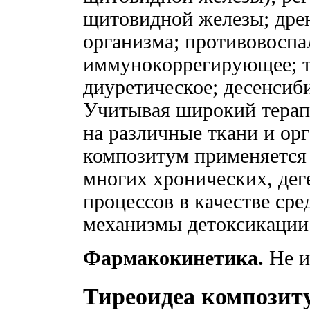
щитовидной железы; дрен
организма; противовоспа
иммунокоррегирующее; т
диуретическое; десенсиб
Учитывая широкий терапе
на различные ткани и ор
композитум применяется 
многих хронических, дег
процессов в качестве ср
механизмы детоксикации
Фармакокинетика.
Не и
Тиреоидеа композит