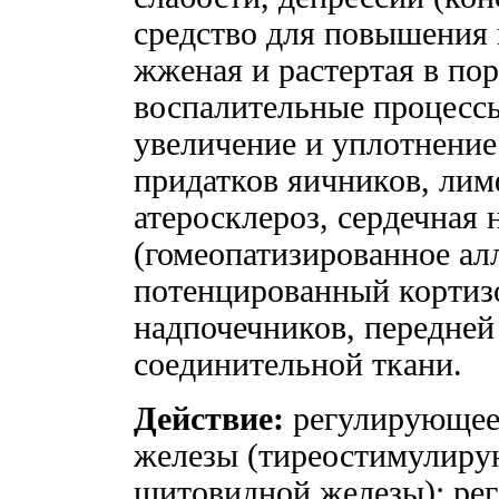
средство для повышения
жженая и растертая в по
воспалительные процесс
увеличение и уплотнение
придатков яичников, лим
атеросклероз, сердечная 
(гомеопатизированное алл
потенцированный кортизо
надпочечников, передней
соединительной ткани.
Действие:
регулирующее
железы (тиреостимулиру
щитовидной железы); ре