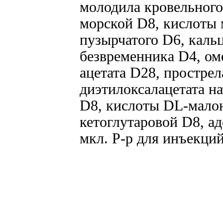
молодила кровельного
морской D8, кислоты 
пузырчатого D6, каль
безвременника D4, ом
ацетата D28, прострел
диэтилоксалацетата н
D8, кислоты DL-малон
кетоглутаровой D8, а
мкл. Р-р для инъекци