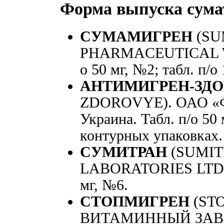
Форма выпуска сума
СУМАМИГРЕН
(SU
PHARMACEUTICAL WO
о 50 мг, №2; табл. п/о
АНТИМИГРЕН-ЗДО
ZDOROVYE). ОАО «Ф
Украина. Табл. п/о 50
контурных упаковках.
СУМИТРАН
(SUMIT
LABORATORIES LTD», 
мг, №6.
СТОПМИГРЕН
(ST
ВИТАМИННЫЙ ЗАВОД»,