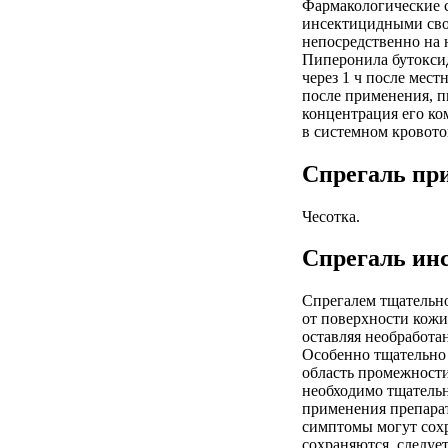
Фармакологические 
инсектицидными свой
непосредственно на 
Пиперонила бутоксид
через 1 ч после мес
после применения, п
концентрация его ко
в системном кровото
Спрегаль пр
Чесотка.
Спрегаль ин
Спрегалем тщательно
от поверхности кожи
оставляя необработа
Особенно тщательно 
область промежности
необходимо тщательн
применения препарат
симптомы могут сохр
сохраняются, следуе