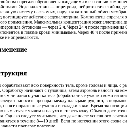
свойства спрегаля обусловлены входящими в его состав компон
ствами. Эсдепаллетрин — пиретроид, нейротоксический яд, де
нервную систему насекомых, нарушая катионный обмен мембран
 потенцирует действие эсдепаллетрина. Компоненты спрегаля о
тного применения. Максимальная концентрация эсдепаллетрина до
иперонила бутоксида — через 2 ч. Через 24 ч после применения 
мпонентов в плазме крови минимальна. Через 48 ч после приме
ке не определяются.
именение
струкция
 обрабатывают всю поверхность тела, кроме головы и лица, с р
. Обработку начинают с туловища, затем аэрозоль наносят на кож
нным ни одного участка тела (обработанные участки кожи начин
следует наносить препарат между пальцами рук, нот, в подмыш
, на все пораженные участки и складки кожи. Время экспозиции 
о вымыться с мылом и насухо вытереть кожу. Обычно достаточн
а. Однако следует учитывать, что даже после успешного лечения
аняться в течение 8—10 дней. Если по истечении этого срока 
т нанести препарат повторно.