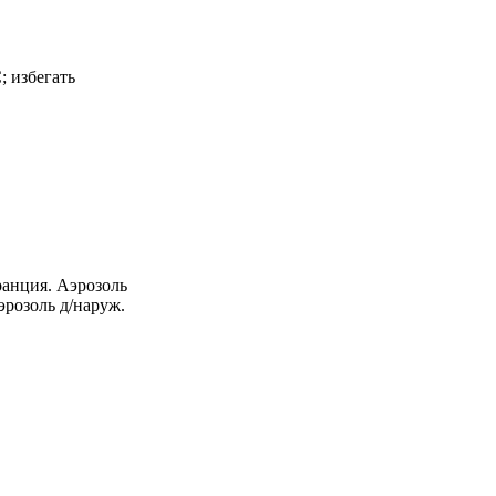
; избегать
ция. Аэрозоль
эрозоль д/наруж.