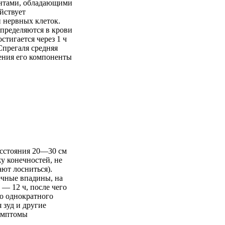
ентами, обладающими
йствует
 нервных клеток.
пределяются в крови
стигается через 1 ч
Спрегаля средняя
нения его компоненты
асстояния 20—30 см
у конечностей, не
ают лосниться).
ечные впадины, на
— 12 ч, после чего
о однократного
 зуд и другие
симптомы