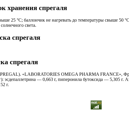
ок хранения спрегаля
выше 25 °С; баллончик не нагревать до температуры свыше 50 °С
 солнечного света.
ска спрегаля
ка спрегаля
SPREGAL). «LABORATORIES OMEGA PHARMA FRANCE», Фран
г): эсдепаллетрина — 0,663 г, пиперонила бутоксида — 5,305 г. А
52 г.