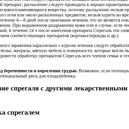
й препарат; распыление следует проводить в хорошо проветрив
егковоспламеняющиеся вещества, поэтому распыление нельзя пр
го огня или около раскаленных предметов; нельзя курить во вр
 течение 6—8 дней после окончания лечения, что не является пок
ения. При выраженном раздражении кожи или в случае, если че
мой, в течение 24 ч после нанесения препарата Спрегаль эти си
ем соответствующих препаратов (кортикостероиды и др.).
ного заражения параллельно с курсом лечения следует обработ
 белье, матрасы, мягкую мебель и поверхности, которые могли б
ровести обработку препаратом Спрегаль всех членов семьи и тех
д беременности и кормления грудью.
Возможно, если потенциа
тенциальный риск для плода/ребенка,
вие спрегаля с другими лекарственными
ка спрегалем