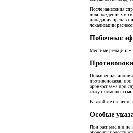
После нанесения спр
новорожденных во вр
попадания препарата
локализации расчесо
Побочные эф
Местные реакции: мо
Противопока
Повышенная индивиду
противопоказан при Б
бронхоспазма при сл
кожу с помощью смоч
В такой же степени э
Особые указ
При распылении не на
оболочку полости рта