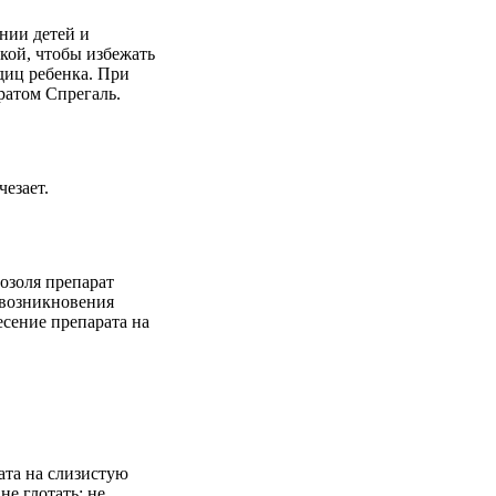
нии детей и
кой, чтобы избежать
диц ребенка. При
ратом Спрегаль.
езает.
озоля препарат
м возникновения
есение препарата на
рата на слизистую
не глотать; не