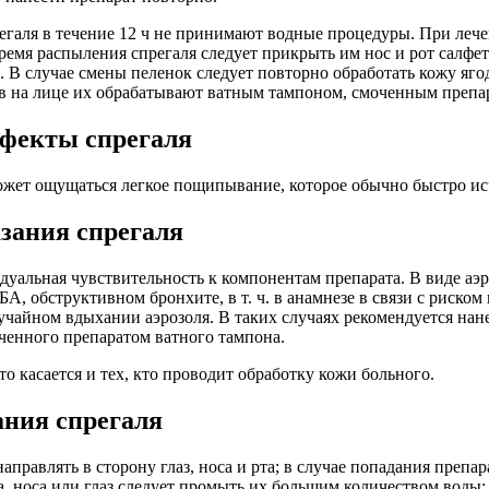
егаля в течение 12 ч не принимают водные процедуры. При лече
емя распыления спрегаля следует прикрыть им нос и рот салфет
. В случае смены пеленок следует повторно обработать кожу яго
в на лице их обрабатывают ватным тампоном, смоченным препа
фекты спрегаля
жет ощущаться легкое пощипывание, которое обычно быстро исч
зания спрегаля
альная чувствительность к компонентам препарата. В виде аэр
А, обструктивном бронхите, в т. ч. в анамнезе в связи с риско
учайном вдыхании аэрозоля. В таких случаях рекомендуется нан
енного препаратом ватного тампона.
то касается и тех, кто проводит обработку кожи больного.
ания спрегаля
правлять в сторону глаз, носа и рта; в случае попадания препа
, носа или глаз следует промыть их большим количеством воды; 