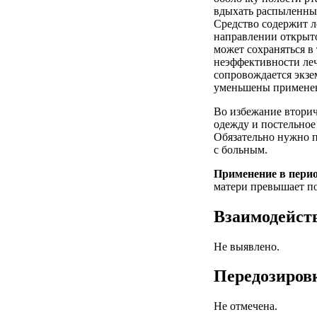
вдыхать распыленны
Средство содержит л
направлении открыто
может сохраняться в
неэффективности леч
сопровождается экзе
уменьшены применени
Во избежание вторич
одежду и постельное
Обязательно нужно п
с больным.
Применение в перио
матери превышает по
Взаимодейст
Не выявлено.
Передозиров
Не отмечена.