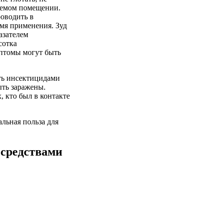
аемом помещении.
оводить в
емя применения. Зуд
азателем
сотка
мптомы могут быть
ать инсектицидами
ыть заражены.
, кто был в контакте
льная польза для
 средствами