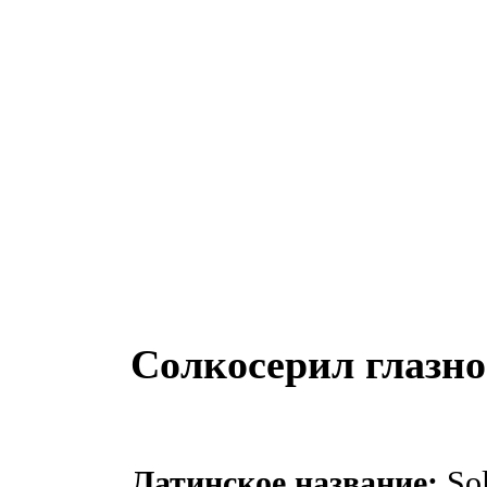
Солкосерил глазно
Латинское название:
Sol