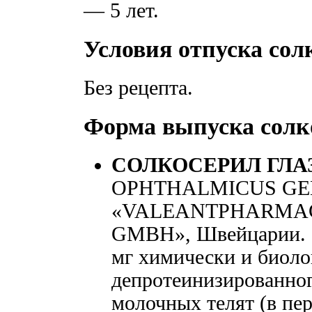
— 5 лет.
Условия отпуска сол
Без рецепта.
Форма выпуска солк
СОЛКОСЕРИЛ ГЛА
OPHTHALMICUS GE
«VALEANTPHARMAC
GMBH», Швейцарии. 1 
мг химически и биоло
депротеинизированног
молочных телят (в пер