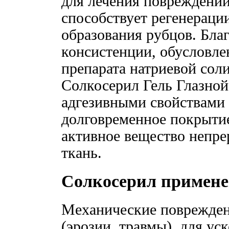
для лечения повреждений 
способствует регенераци
образования рубцов. Благ
консистенции, обусловле
препарата натриевой сол
Солкосерил Гель Глазно
адгезивными свойствами 
долговременное покрытие
активное вещество непр
ткань.
Солкосерил примене
Механические поврежде
(эрозии, травмы), для ус