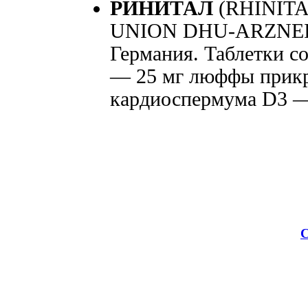
РИНИТАЛ
(RHINIT
UNION DHU-ARZNEI
Германия. Таблетки со
— 25 мг люффы прик
кардиоспермума D3 — 
С