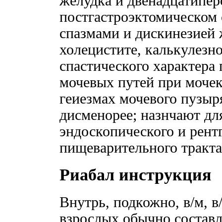
желудка и двенадцатипер
постгастроэктомическом 
спазмами и дискинезией
холецистите, калькулезно
спастического характера 
мочевых путей при мочек
геиезмах мочевого пузыря
дисменорее; назнчают дл
эндоскопического и рент
пищеварительного тракта
Риабал инструкция
Внутрь, подкожно, в/м, в/
взрослых обычно состав