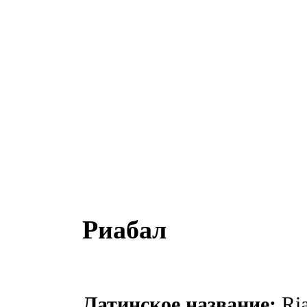
Риабал
Латинское название:
Ria