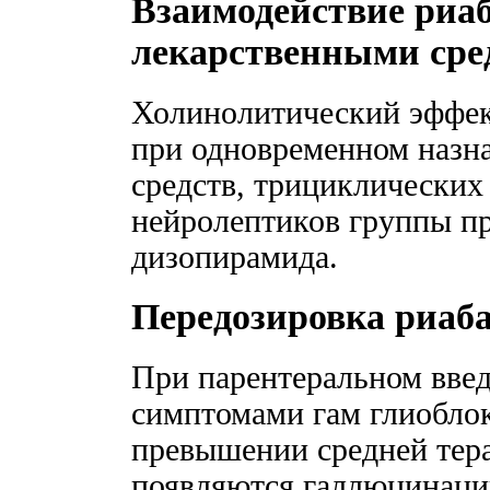
Взаимодействие риаб
лекарственными сре
Холинолитический эффек
при одновременном назн
средств, трициклических
нейролептиков группы п
дизопирамида.
Передозировка риаб
При парентеральном введ
симптомами гам глиобло
превышении средней тера
появляются галлюцинаци