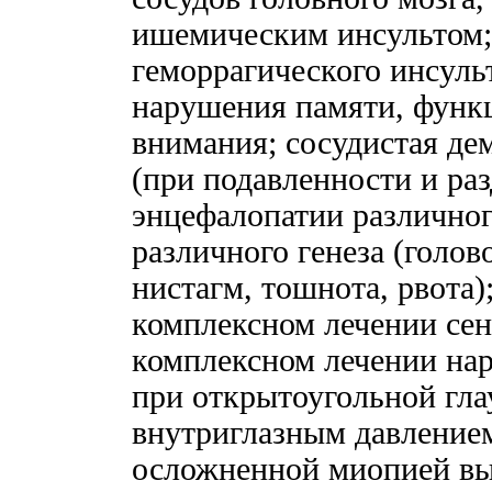
ишемическим инсультом; 
геморрагического инсуль
нарушения памяти, функ
внимания; сосудистая де
(при подавленности и ра
энцефалопатии различног
различного генеза (голо
нистагм, тошнота, рвота)
комплексном лечении сен
комплексном лечении на
при открытоугольной гл
внутриглазным давление
осложненной миопией вы