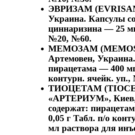
ЭВРИЗАМ
(EVRISA
Украина. Капсулы с
циннаризина — 25 мг.
№20, №60.
МЕМОЗАМ
(MEMOS
Артемовен, Украина.
пирацетама — 400 мг
контурн. ячейк. уп.,
ТИОЦЕТАМ
(ТIOС
«АРТЕРИУМ», Киев,
содержат: пирацетам
0,05 г Табл. п/о конт
мл раствора для инъ