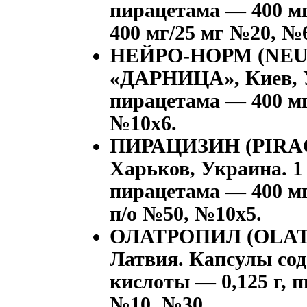
пирацетама — 400 мг
400 мг/25 мг №20, №
НЕЙРО-НОРМ
(NEU
«ДАРНИЦА», Киев, У
пирацетама — 400 мг
№10x6.
ПИРАЦИЗИН
(PIRA
Харьков, Украина. 1
пирацетама — 400 мг
п/о №50, №10x5.
ОЛАТРОПИЛ
(OLAT
Латвия. Капсулы со
кислоты — 0,125 г, п
№10, №30.