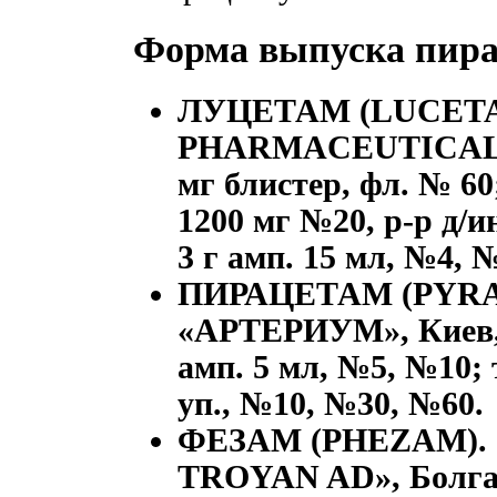
Форма выпуска пир
ЛУЦЕТАМ (LUCETA
PHARMACEUTICALS P
мг блистер, фл. № 60
1200 мг №20, р-р д/ин
3 г амп. 15 мл, №4, 
ПИРАЦЕТАМ
(PYR
«АРТЕРИУМ», Киев, У
амп. 5 мл, №5, №10; т
уп., №10, №30, №60.
ФЕЗАМ
(PHEZAM).
TROYAN AD», Болгар