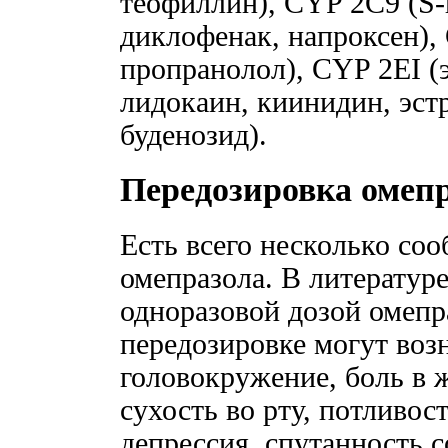
теофиллин), CYP 2С9 (S-
диклофенак, напроксен),
пропранолол), CYP 2ЕI (
лидокаин, киинидин, эст
буденозид).
Передозировка омеп
Есть всего несколько со
омепразола. В литератур
одноразовой дозой омепр
передозировке могут возн
головокружение, боль в ж
сухость во рту, потливос
депрессия, спутанность 