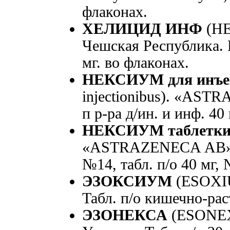
флаконах.
ХЕЛИЦИД ИНФ
(HE
Чешская Республика. П
мг. во флаконах.
НЕКСИУМ для инъе
injectionibus). «AST
п р-ра д/ин. и инф. 40
НЕКСИУМ таблетк
«ASTRAZENECA АВ», Ш
№14, табл. п/о 40 мг, 
ЭЗОКСИУМ
(ESOXIU
Табл. п/о кишечно-рас
ЭЗОНЕКСА
(ESONE