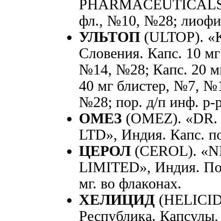
PHARMACEUTICALS», 
фл., №10, №28; лиофил
УЛЬТОП
(ULTOP). «K
Словения. Капc. 10 мг
№14, №28; Капc. 20 м
40 мг блистер, №7, №1
№28; пор. д/п инф. р-р
ОМЕЗ
(OMEZ). «DR
LTD», Индия. Капс. по
ЦЕРОЛ
(CEROL). «N
LIMITED», Индия. Пор.
мг. во флаконах.
ХЕЛИЦИД
(HELICID
Республика. Капсулы,