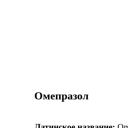
Омепразол
Латинское название:
Om