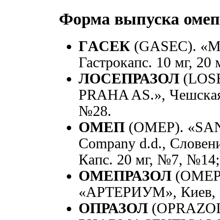
Форма выпуска омеп
ГACEК
(GASEC). «М
Гастрокапс. 10 мг, 20 
ЛОСЕПРАЗОЛ
(LOSE
PRAHA AS.», Чешская 
№28.
ОМЕП
(ОМЕР). «SAND
Company d.d., Словен
Капc. 20 мг, №7, №14;
ОМЕПРАЗОЛ
(OMEP
«АРТЕРИУМ», Киев, У
ОПРАЗОЛ
(OPRAZOL