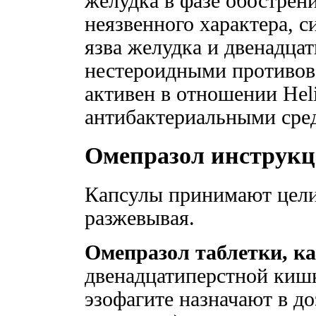
желудка в фазе обострен
неязвенного характера, 
язва желудка и двенадца
нестероидными противов
активен в отношении Heli
антибактериальными сред
Омепразол инструк
Капсулы принимают цели
разжевывая.
Омепразол таблетки, к
двенадцатиперстной кишк
эзофагите назначают в доз