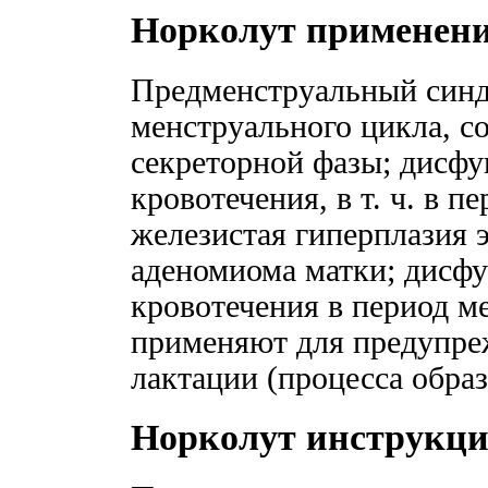
Норколут применен
Предменструальный синдр
менструального цикла, 
секреторной фазы; дисф
кровотечения, в т. ч. в п
железистая гиперплазия 
аденомиома матки; дисфу
кровотечения в период м
применяют для предупре
лактации (процесса образ
Норколут инструкц