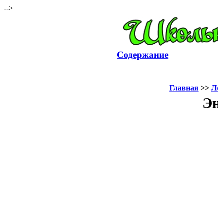
-->
Содержание
Главная
>>
Л
Эн