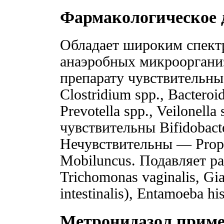
Фармакологическое 
Обладает широким спект
анаэробных микрооргани
препарату чувствительны 
Clostridium spp., Bacteroi
Prevotella spp., Veilonell
чувствительны Bifidobacte
Нечувствительны — Propi
Mobiluncus. Подавляет 
Trichomonas vaginalis, Giar
intestinalis), Entamoeba his
Метронидазол прим