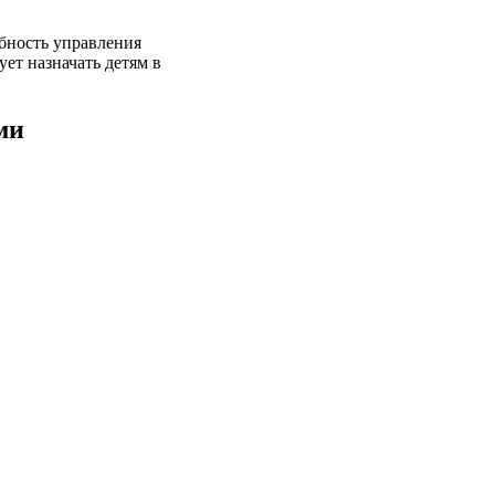
обность управления
ет назначать детям в
ми