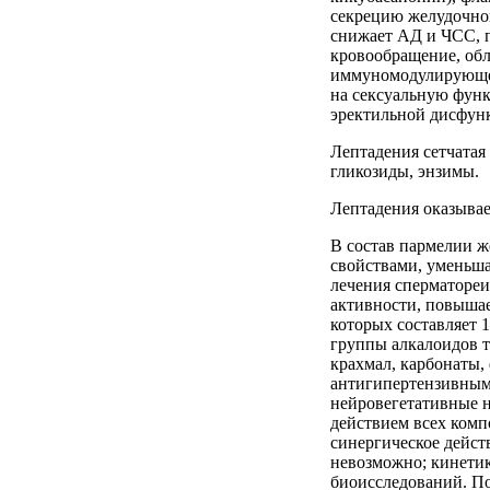
секрецию желудочног
снижает АД и ЧСС, 
кровообращение, обл
иммуномодулирующее
на сексуальную фун
эректильной дисфунк
Лептадения сетчатая 
гликозиды, энзимы.
Лептадения оказыва
В состав пармелии ж
свойствами, уменьша
лечения сперматореи
активности, повышае
которых составляет
группы алкалоидов т
крахмал, карбонаты, 
антигипертензивными
нейровегетативные 
действием всех комп
синергическое дейст
невозможно; кинетик
биоисследований. По