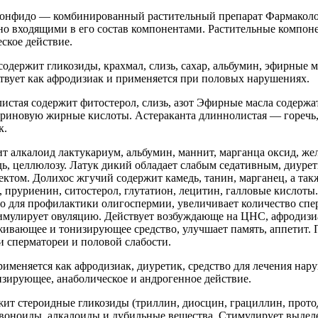
онфидо — комбинированный растительный препарат Фармаколо
но входящими в его состав компонентами. Растительные компо
ское действие.
держит гликозиды, крахмал, слизь, сахар, альбумин, эфирные м
твует как афродизиак и применяется при половых нарушениях.
истая содержит фитостерол, слизь, азот Эфирные масла содерж
ариновую жирные кислоты. Астераканта длиннолистая — горечь,
к.
т алкалоид лактукариум, альбумин, маннит, марганца оксид, жел
едь, целлюлозу. Латук дикий обладает слабым седативным, диуре
том. Долихос жгучий содержит камедь, танин, марганец, а так
 пруриенин, ситостерол, глутатион, лецитин, галловые кислот
о для профилактики олигоспермии, увеличивает количество спе
имулирует овуляцию. Действует возбуждающе на ЦНС, афродизиа
живающее и тонизирующее средство, улучшает память, аппетит. 
 сперматореи и половой слабости.
рименяется как афродизиак, диуретик, средство для лечения на
зирующее, анаболическое и андрогенное действие.
жит стероидные гликозиды (триллин, диосцин, грациллин, прот
воноиды, алкалоиды и дубильные вещества. Стимулирует выдел