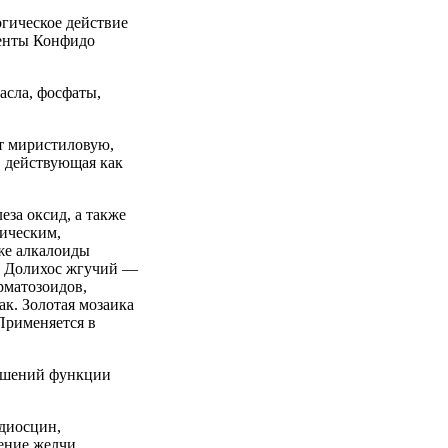
гическое действие
ненты Конфидо
асла, фосфаты,
ат миристиловую,
 действующая как
еза оксид, а также
тическим,
же алкалоиды
ы. Долихос жгучий —
рматозоидов,
к. Золотая мозаика
Применяется в
рушений функции
одиосцин,
ение желчи,