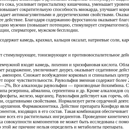
о сока, усиливает перистальтику кишечника, уменьшает уровен
повышает сократительную способность миокарда, улучшает коро
адает антикоагулянтными и диуретическими свойствами. Оказы
 действие. Благодаря содержанию фуростанола оказывает благ
кцию мужчин (повышает потенцию, стимулирует сперматогенез)
ции, сперматорее, мужском бесплодии.
содержит камедь, крахмал, кальция оксалат, натриевые соли, ка
ет стимулирующее, тонизирующее и противовоспалительное дейс
емчужной входят камедь, лихенин и хризофановая кислота. Об
ет раздражение, увеличивает диурез, оказывает седативное дейс
, аменореи. Снижает возбуждение корковых и спинальных цент
т порог чувствительности. Раувольфия змеиная содержит более 
 1—2%, Все алкалоиды раувольфии — производные йохимбина. С
ипа резерпина, аймалина, серпентина и др. Кроме алкалоидов с
фосфаты, железо, марганец. Раувольфия действует как горечь, об
, седативными свойствами. Нормализует ритм сердечной деяте
нарушения. Фармакокинетика. Действие препарата Конфидо явл
онентов, входящих в его состав. Такая комбинация обеспечивает
вие всех его растительных ингредиентов. Проведение кинетиче
а совокупности компонентов не может быть исследована с пом
 этой же причине нельзя определить и метаболиты препарата.