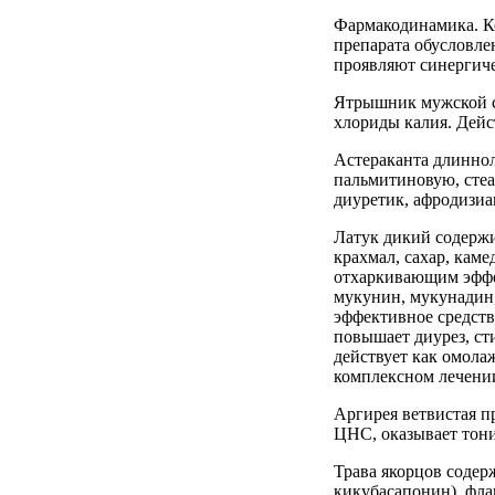
Фармакодинамика. К
препарата обусловле
проявляют синергиче
Ятрышник мужской со
хлориды калия. Дейс
Астераканта длиннол
пальмитиновую, сте
диуретик, афродизиа
Латук дикий содержи
крахмал, сахар, кам
отхаркивающим эффек
мукунин, мукунадин,
эффективное средств
повышает диурез, ст
действует как омола
комплексном лечении
Аргирея ветвистая п
ЦНС, оказывает тони
Трава якорцов содер
кикубасапонин), фла