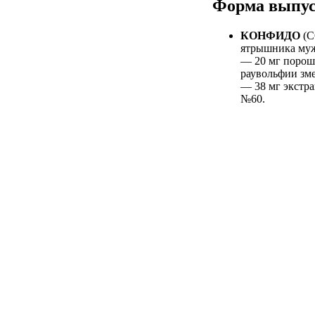
Форма выпу
КОНФИДО
(C
ятрышника муж
— 20 мг порош
раувольфии зме
— 38 мг экстра
№60.