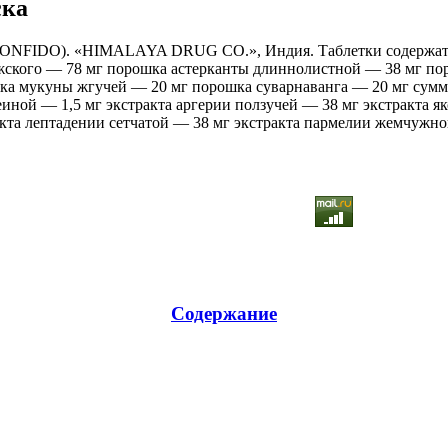
ска
ONFIDO). «HIMALAYA DRUG СО.», Индия. Таблетки содержат
ского — 78 мг порошка астерканты длиннолистной — 38 мг пор
ка мукуны жгучей — 20 мг порошка суварнаванга — 20 мг сум
иной — 1,5 мг экстракта аргерии ползучей — 38 мг экстракта 
кта лептадении сетчатой — 38 мг экстракта пармелии жемчужной
Содержание