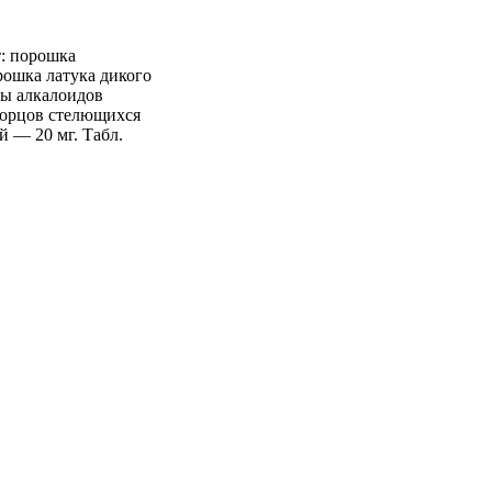
: порошка
ошка латука дикого
мы алкалоидов
якорцов стелющихся
 — 20 мг. Табл.