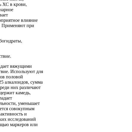
ь ХС в крови,
нарное
вает
оприятное влияние
. Применяют при
рбогидраты,
твие.
ладает вяжущими
твие. Используют для
ров половой
25 алкалоидов, сумма
реди них различают
одержит камедь,
ладает
льности, уменьшает
яется совокупным
 активность и
ских исследований
ощью маркеров или