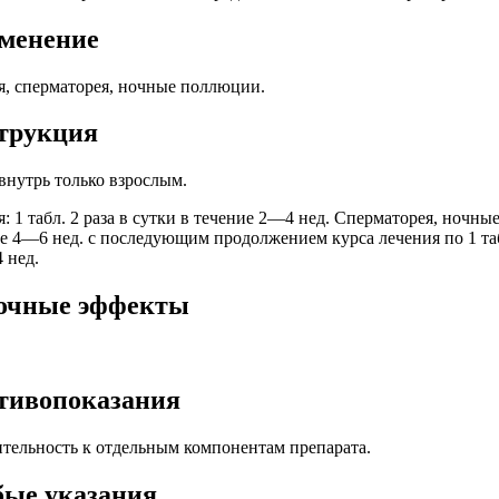
менение
я, сперматорея, ночные поллюции.
трукция
внутрь только взрослым.
: 1 табл. 2 раза в сутки в течение 2—4 нед. Сперматорея, ночные
ие 4—6 нед. с последующим продолжением курса лечения по 1 табл
 нед.
очные эффекты
тивопоказания
тельность к отдельным компонентам препарата.
бые указания