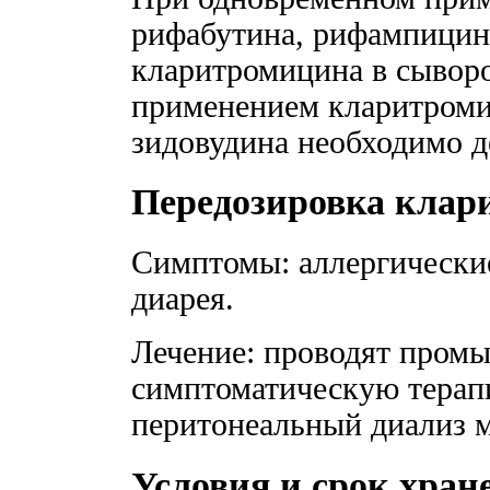
рифабутина, рифампицин
кларитромицина в сывор
применением кларитроми
зидовудина необходимо де
Передозировка кла
Симптомы: аллергические
диарея.
Лечение: проводят промы
симптоматическую терап
перитонеальный диализ 
Условия и срок хра