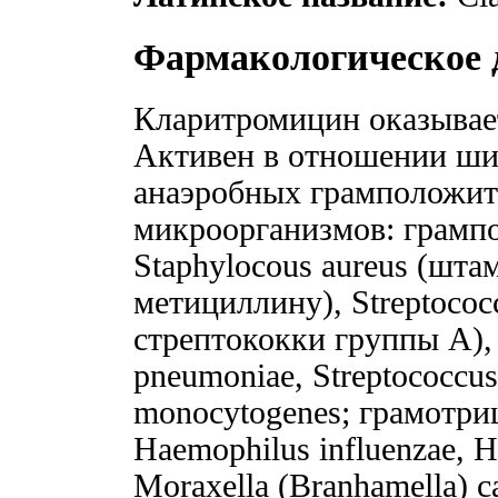
Фармакологическое 
Кларитромицин оказывает
Активен в отношении ши
анаэробных грамположит
микроорганизмов: грамп
Staphylocous aureus (шта
метициллину), Streptococ
стрептококки группы A), S
pneumoniae, Streptococcus 
monocytogenes; грамотр
Haemophilus influenzae, H
Moraxella (Branhamella) ca