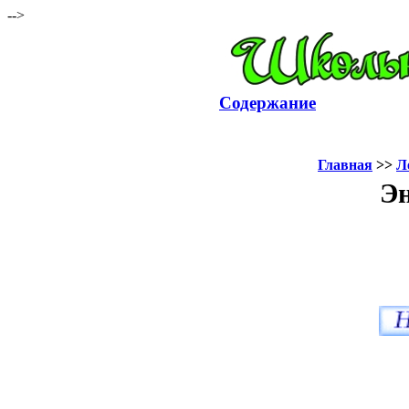
-->
Содержание
Главная
>>
Л
Эн