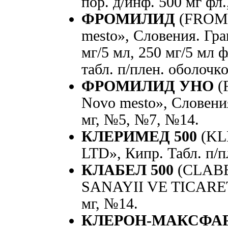
пор. д/инф. 500 мг фл.
ФРОМИЛИД
(FROMI
mesto», Словения. Гран
мг/5 мл, 250 мг/5 мл фл
табл. п/плен. оболочко
ФРОМИЛИД УНО
(
Novo mesto», Словения
мг, №5, №7, №14.
КЛЕРИМЕД 500
(KL
LTD», Кипр. Табл. п/п
КЛАБЕЛ 500
(CLABE
SANAYII VE TICARET A
мг, №14.
КЛЕРОН-МАКСФА