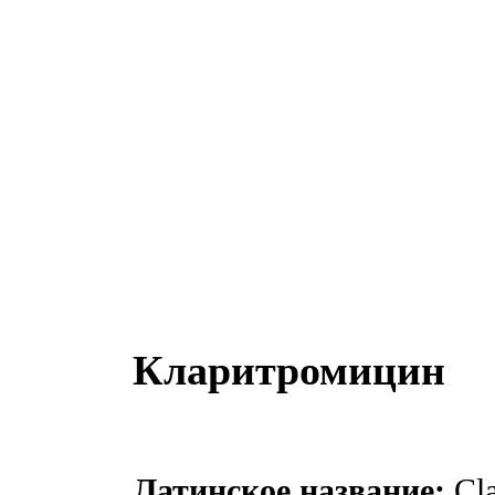
Кларитромицин
Латинское название:
Cla