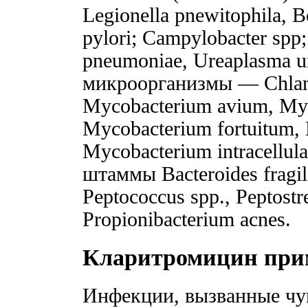
Legionella pnewitophila, Bo
pylori; Campylobacter s
pneumoniae, Ureaplasma u
микроорганизмы — Chlamy
Mycobacterium avium, Myc
Mycobacterium fortuitum, 
Mycobacterium intracellu
штаммы Bacteroides fragili
Peptococcus spp., Peptostr
Propionibacterium acnes.
Кларитромицин при
Инфекции, вызванные чу