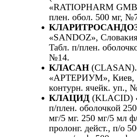
«RATIOPHARM GMBH», 
плен. обол. 500 мг, №7
КЛАРИТРОСАНДО
«SANDOZ», Словакия. 
Табл. п/плен. оболочк
№14.
КЛАСАН
(CLASAN)
«АРТЕРИУМ», Киев, Укр
контурн. ячейк. уп., 
КЛАЦИД
(KLACID) «
п/плен. оболочкой 250 
мг/5 мг. 250 мг/5 мл ф
пролонг. дейст., п/о 