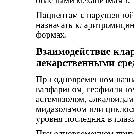
опасными механизмами.
Пациентам с нарушенной
назначать кларитромици
формах.
Взаимодействие кла
лекарственными сре
При одновременном назна
варфарином, геофиллино
астемизолом, алкалоидам
мидазоламом или цикло
уровня последних в плаз
При одновременном прим