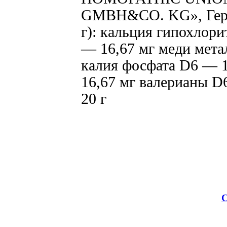
GMBH&CO. KG», Герма
г): кальция гипохлор
— 16,67 мг меди мета
калия фосфата D6 — 1
16,67 мг валерианы D6
20 г
С