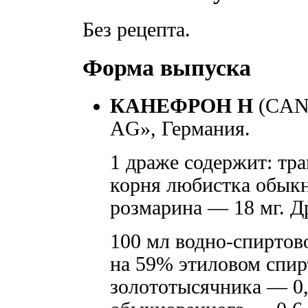
Без рецепта.
Форма выпуска
КАНЕФРОН Н
(CAN
AG», Германия.
1 драже содержит: тр
корня любистка обыкн
розмарина — 18 мг. Д
100 мл водно-спиртово
на 59% этиловом спир
золототысячника — 0,