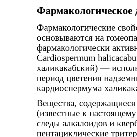
Фармакологическое 
Фармакологические свой
основываются на гомеопа
фармакологически активн
Cardiospermum halicacab
халикакабский) — исполь
период цветения надземн
кардиоспермума халикака
Вещества, содержащиеся 
(известные к настоящему
следы алкалоидов и квер
пентациклические тритер