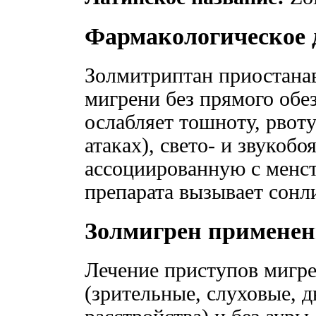
Фармакологическое 
Золмитриптан приостанав
мигрени без прямого обе
ослабляет тошноту, рвот
атаках), свето- и звукобо
ассоциированную с менст
препарата вызывает сонл
Золмигрен применен
Лечение приступов мигр
(зрительные, слуховые, 