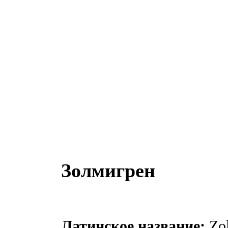
Золмигрен
Латинское название:
Zol