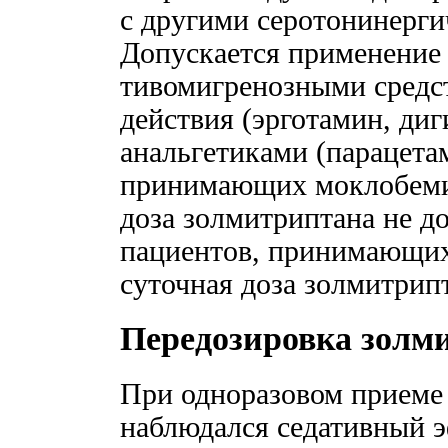
с другими серотонинерги
Допускается применение 
тивомигренозными средс
действия (эрготамин, ди
анальгетиками (парацетам
принимающих моклобемид
доза золмитриптана не д
пациентов, принимающих
суточная доза золмитрип
Передозировка золм
При одноразовом приеме 
наблюдался седативный э