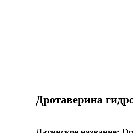
Дротаверина гидр
Латинское название:
Dro