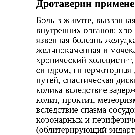
Дротаверин примене
Боль в животе, вызванна
внутренних органов: хро
язвенная болезнь желудк
желчнокаменная и мочека
хронический холецистит
синдром, гипермоторная
путей, спастическая дис
колика вследствие задерж
колит, проктит, метеориз
вследствие спазма сосудо
коронарных и периферич
(облитерирующий эндарте