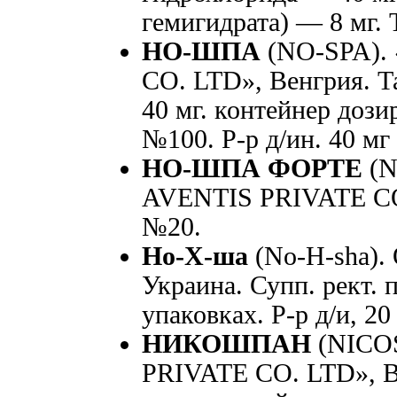
гемигидрата) — 8 мг. 
НО-ШПА
(NO-SPA).
CO. LTD», Венгрия. Та
40 мг. контейнер дози
№100. Р-р д/ин. 40 мг
НО-ШПА ФОРТЕ
(N
AVENTIS PRIVATE CO. 
№20.
Но-Х-ша
(No-H-sha)
Украина. Супп. рект. 
упаковках. Р-р д/и, 2
НИКОШПАН
(NICO
PRIVATE CO. LTD», Ве