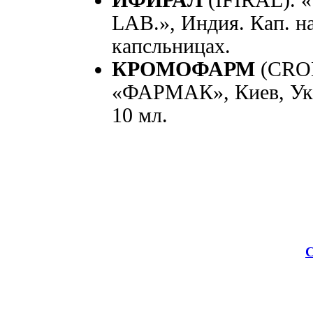
LAB.», Индия. Кап. на
капcльницах.
КРОМОФАРМ
(CRO
«ФАРМАК», Киев, Укра
10 мл.
С