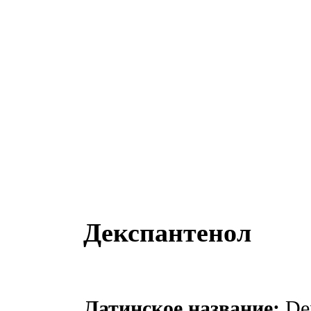
Декспантенол
Латинское название:
Dex