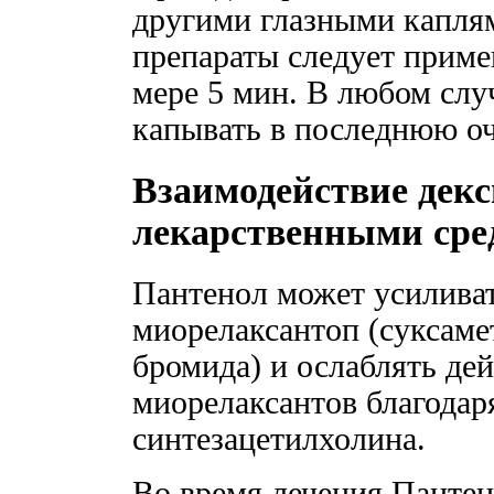
другими глазными капля
препараты следует приме
мере 5 мин. В любом случ
капывать в последнюю оч
Взаимодействие декс
лекарственными сре
Пантенол может усилива
миорелаксантоп (суксаме
бромида) и ослаблять де
миорелаксантов благодар
синтезацетилхолина.
Во время лечения Пантен