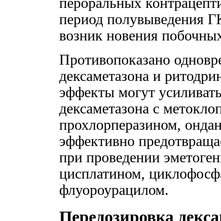
пероральных контрацепт
период полувыведения Г
возник новения побочны
Противопоказано одновр
дексаметазона и ритодри
эффекты могут усиливать
дексаметазона с метокл
прохлорперазином, ондан
эффективно предотвраща
при проведении эметоге
цисплатином, циклофосф
флуороурацилом.
Передозировка декс