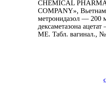
CHEMICAL PHARMA
COMPANY», Вьетнам. 
метронидазол — 200 м
дексаметазона ацетат 
ME. Табл. вагинал., №
С