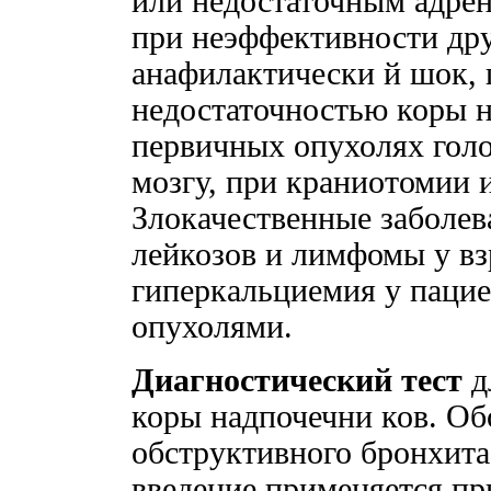
или недостаточным адре
при неэффективности дру
анафилактически й шок, 
недостаточностью коры н
первичных опухолях голо
мозгу, при краниотомии 
Злокачественные заболев
лейкозов и лимфомы у вз
гиперкальциемия у пацие
опухолями.
Диагностический тест
д
коры надпочечни ков. Об
обструктивного бронхита
введение применяется п