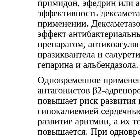
примидон, эфедрин или 
эффективность дексамет
применении. Дексаметазо
эффект антибактериальны
препаратом, антикоагуля
празиквантела и салурет
гепарина и альбендазола.
Одновременное применен
антагонистов β2-адренор
повышает риск развития 
гипокалиемией сердечны
развитие аритмии, а их т
повышается. При одновр