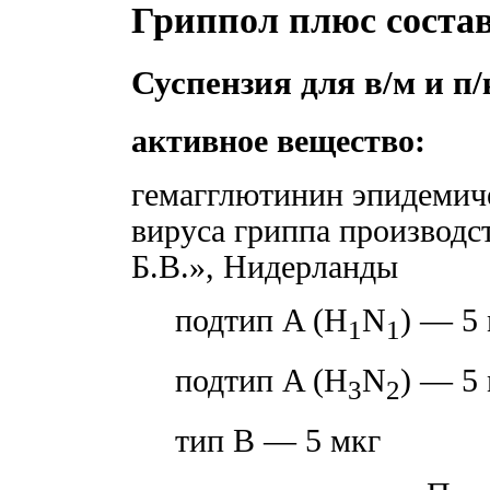
Гриппол плюс соста
Суспензия для в/м и п/к
активное вещество:
гемагглютинин эпидемич
вируса гриппа производс
Б.В.», Нидерланды
подтип A (H
N
) — 5
1
1
подтип A (H
N
) — 5
3
2
тип B — 5 мкг