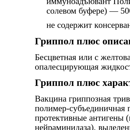
иммуноадъювант Поли
солевом буфере) — 50
не содержит консерв
Гриппол плюс описа
Бесцветная или с желтов
опалесцирующая жидкос
Гриппол плюс харак
Вакцина гриппозная трив
полимер-субъединичная п
протективные антигены 
нейраминидаза), выделе