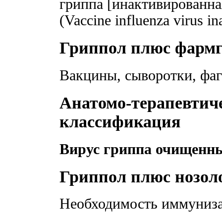
гриппа [инактивированна
(Vaccine influenza virus i
Гриппол плюс фарм
Вакцины, сыворотки, фаг
Анатомо-терапевтич
классификация
Вирус гриппа очищенн
Гриппол плюс нозол
Необходимость иммуниза