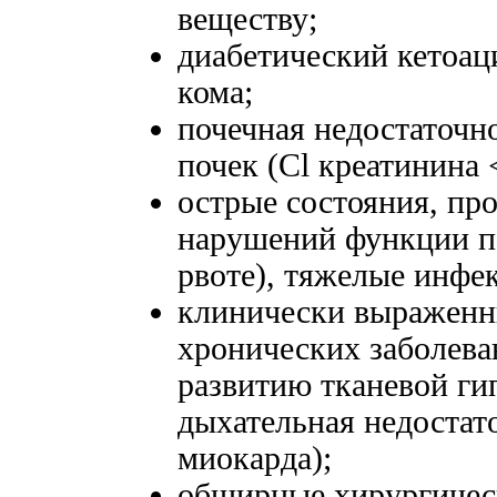
веществу;
диабетический кетоац
кома;
почечная недостаточн
почек (Cl креатинина 
острые состояния, пр
нарушений функции по
рвоте), тяжелые инфе
клинически выраженн
хронических заболева
развитию тканевой гип
дыхательная недостат
миокарда);
обширные хирургическ