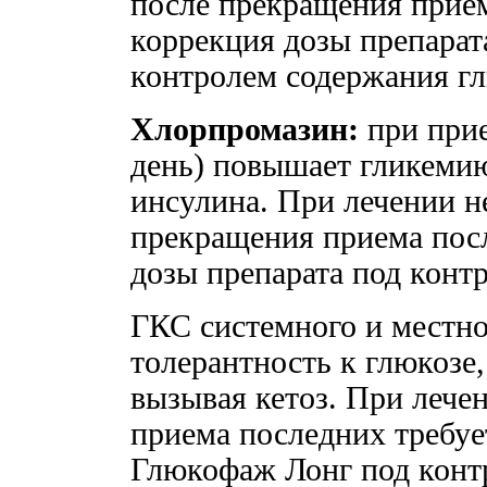
после прекращения прием
коррекция дозы препара
контролем содержания г
Хлорпромазин:
при прие
день) повышает гликеми
инсулина. При лечении н
прекращения приема посл
дозы препарата под конт
ГКС системного и местн
толерантность к глюкозе
вызывая кетоз. При лече
приема последних требуе
Глюкофаж Лонг под конт