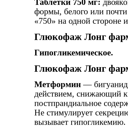
Таблетки 750 мг:
двояко
формы, белого или почти 
«750» на одной стороне 
Глюкофаж Лонг фарм
Гипогликемическое.
Глюкофаж Лонг фар
Метформин
— бигуанид 
действием, снижающий ка
постпрандиальное содерж
Не стимулирует секрецию
вызывает гипогликемию.