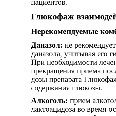
пациентов.
Глюкофаж взаимоде
Нерекомендуемые ком
Даназол:
не рекомендует
даназола, учитывая его г
При необходимости лечен
прекращения приема посл
дозы препарата Глюкофа
содержания глюкозы.
Алкоголь:
прием алкого
лактоацидоза во время о