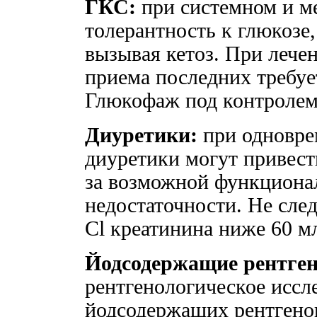
ГКС:
при системном и м
толерантность к глюкозе
вызывая кетоз. При лече
приема последних требуе
Глюкофаж под контролем
Диуретики:
при одновре
диуретики могут привест
за возможной функциона
недостаточности. Не сле
Cl креатинина ниже 60 м
Йодсодержащие рентген
рентгенологическое иссл
йодсодержащих рентгено