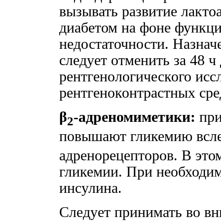
вызывать развитие лакто
диабетом на фоне функц
недостаточности. Назнач
следует отменить за 48 ч 
рентгенологического исс
рентгеноконтрастных сре
β
-адреномиметики:
при
2
повышают гликемию всле
адренорецепторов. В это
гликемии. При необходим
инсулина.
Следует принимать во в