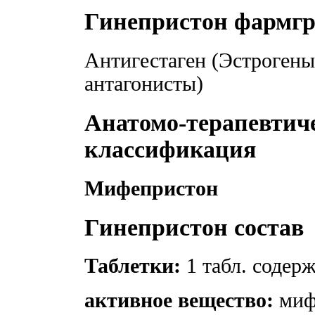
Гинепристон фармг
Антигестаген (Эстрогены,
антагонисты)
Анатомо-терапевтич
классификация
Мифепристон
Гинепристон состав
Таблетки:
1 табл. содер
активное вещество:
миф