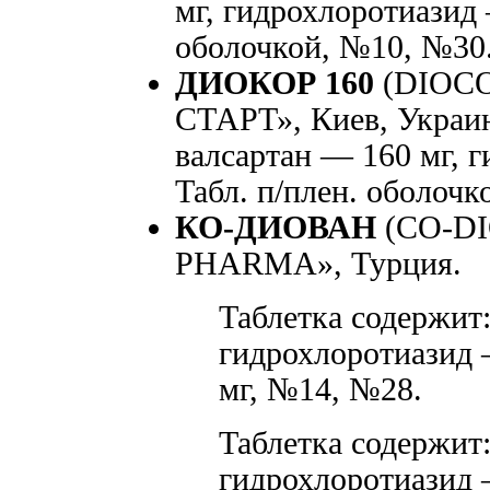
мг, гидрохлоротиазид 
оболочкой, №10, №30
ДИОКОР 160
(DIOCO
СТАРТ», Киев, Украин
валсартан — 160 мг, г
Табл. п/плен. оболоч
КО-ДИОВАН
(CO-D
PHARMA», Турция.
Таблетка содержит:
гидрохлоротиазид —
мг, №14, №28.
Таблетка содержит:
гидрохлоротиазид —