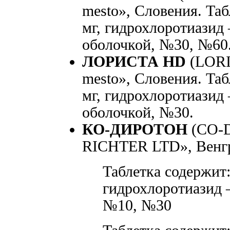
mesto», Словения. Та
мг, гидрохлоротиазид 
оболочкой, №30, №60
ЛОРИСТА HD
(LORI
mesto», Словения. Та
мг, гидрохлоротиазид 
оболочкой, №30.
КО-ДИРОТОН
(CO-
RICHTER LTD», Венг
Таблетка содержит
гидрохлоротиазид —
№10, №30