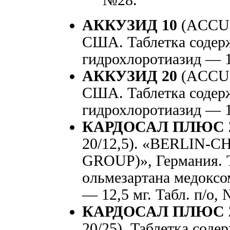
АККУЗИД 10
(ACCUZ
США. Таблетка содерж
гидрохлоротиазид — 12
АККУЗИД 20
(ACCUZ
США. Таблетка содерж
гидрохлоротиазид — 12
КАРДОСАЛ ПЛЮС 20
20/12,5). «BERLIN-
GROUP)», Германия. Т
ольмезартана медоксо
— 12,5 мг. Табл. п/о
КАРДОСАЛ ПЛЮС 2
20/25). Таблетка соде