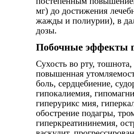
постепенным повышением
мг) до достижения лечеб
жажды и полиурии), в д
дозы.
Побочные эффекты г
Сухость во рту, тошнота, 
повышенная утомляемост
боль, сердцебиение, су
гипокалиемия, гипомагни
гиперурикс мия, гиперка
обострение подагры, тро
гиперкреатининемия, ос
васкулит, прогрессирова