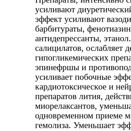
усиливают диуретически
эффект усиливают вазоди
барбитураты, фенотиази
антидепрессанты, этанол
салицилатов, ослабляет 
гипогликемических препа
эпинефршы и противопод
усиливает побочные эффе
кардиотоксическое и ней
препаратов лития, дейст
миорелаксантов, уменьш
одновременном приеме м
гемолиза. Уменьшает эф