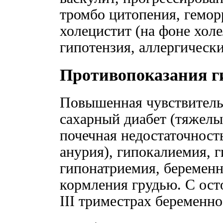
тромбо цитопения, гемор
холецистит (на фоне холе
гипотензия, аллергически
Противопоказания г
Повышенная чувствительн
сахарный диабет (тяжелы
почечная недостаточност
анурия), гипокалиемия, 
гипонатриемия, беременно
кормления грудью. С ос
III триместрах беременно