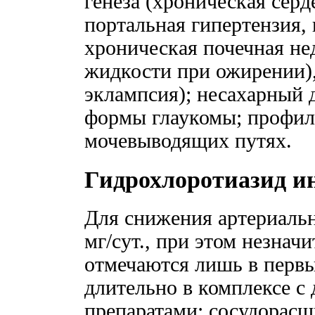
генеза (хроническая серд
портальная гипертензия,
хроническая почечная не
жидкости при ожирении), 
эклампсия); несахарный 
формы глаукомы; профил
мочевыводящих путях.
Гидрохлоротиазид и
Для снижения артериальн
мг/сут., при этом незнач
отмечаются лишь в первы
длительно в комплексе с
препаратами: сосудорас