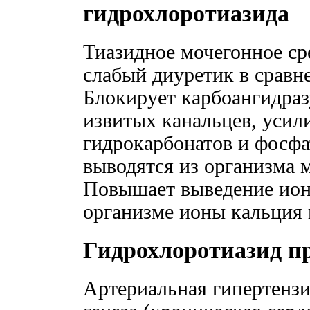
гидрохлоротиазида
Тиазидное мочегонное ср
слабый диуретик в сравн
Блокирует карбоангидраз
извитых канальцев, усил
гидрокарбонатов и фосфа
выводятся из организма 
Повышает выведение ионо
организме ионы кальция 
Гидрохлоротиазид п
Артериальная гипертензи