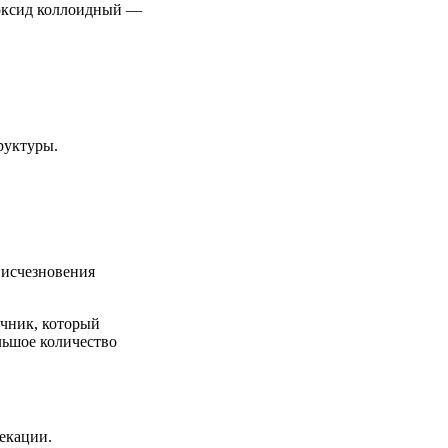
оксид коллоидный —
руктуры.
е исчезновения
чник, который
льшое количество
фекации.