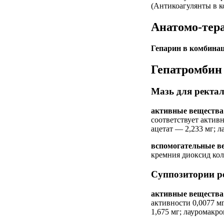
(Антикоагулянты в 
Анатомо-тер
Гепарин в комбина
Гепатромбин 
Мазь для ректал
активные вещества
соответствует актив
ацетат — 2,233 мг; 
вспомогательные в
кремния диоксид к
Суппозитории ре
активные вещества
активности 0,0077 м
1,675 мг; лауромакр