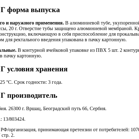
 Г форма выпуска
го и наружного применения.
В алюминиевой тубе, укупоренн
сы, 20 г. Отверстие тубы защищено алюминиевой мембраной. К
онструкцию, включающую в себя приспособление для прокалыв
ом для ректального введения упакована в пачку картонную.
альные.
В контурной ячейковой упаковке из ПВХ 5 шт. 2 конту
в пачку картонную.
Г условия хранения
5 °C. Срок годности: 3 года.
 Г производитель
я. 26300 г. Вршац, Београдский путь 66, Сербия.
.: 13/803424.
 РФ/организация, принимающая претензии от потребителей: 1070
стр. 2.