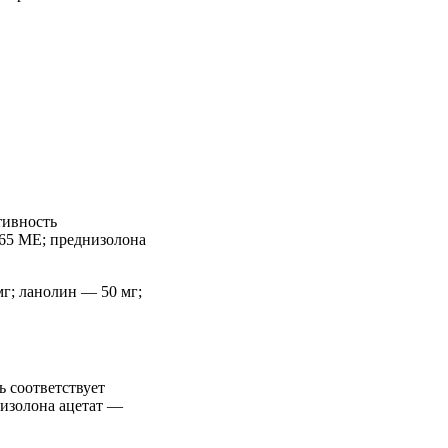
тивность
 65 МЕ; преднизолона
г; ланолин — 50 мг;
 соответствует
низолона ацетат —