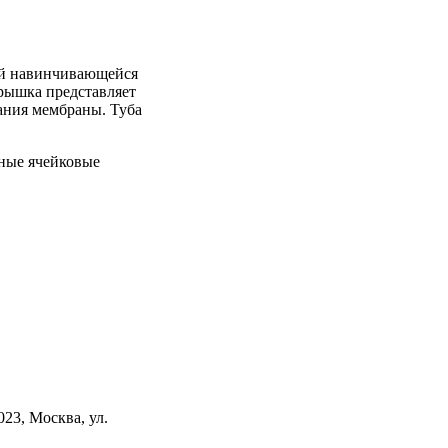
ой навинчивающейся
рышка представляет
ания мембраны. Туба
рные ячейковые
23, Москва, ул.