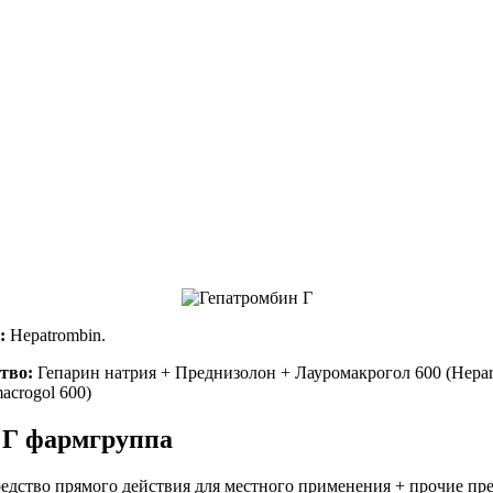
:
Hepatrombin.
тво:
Гепарин натрия + Преднизолон + Лауромакрогол 600 (Hepar
acrogol 600)
 Г фармгруппа
едство прямого действия для местного применения + прочие пр