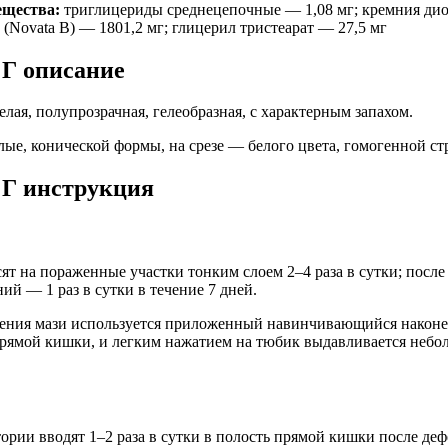
ещества:
триглицериды среднецепочные — 1,08 мг; кремния ди
й (Novata B) — 1801,2 мг; глицерил тристеарат — 27,5 мг
 Г описание
лая, полупрозрачная, гелеобразная, с характерным запахом.
ые, конической формы, на срезе — белого цвета, гомогенной ст
 Г инструкция
сят на пораженные участки тонким слоем 2–4 раза в сутки; посл
й — 1 раз в сутки в течение 7 дней.
ения мази используется приложенный навинчивающийся наконе
прямой кишки, и легким нажатием на тюбик выдавливается небо
тории вводят 1–2 раза в сутки в полость прямой кишки после де