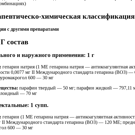
комбинациях)
апевтическо-химическая классификация
ции с другими препаратами
Г состав
ьного и наружного применения: 1 г
:
гепарин натрия (1 МЕ гепарина натрия — антикоагулянтная ак
ности 0,0077 мг II Международного стандарта гепарина (ВОЗ) —
лауромакрогол 600 — 30 мг
ещества:
парафин твердый — 50 мг; парафин жидкий — 797,11 м
оллоидный — 70 мг
ктальные: 1 супп.
:
гепарин (1 МЕ гепарина натрия — антикоагулянтная активность
г II Международного стандарта гепарина (ВОЗ) — 120 МЕ; пред
огол 600 — 30 мг