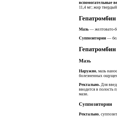
вспомогательные в
11,4 мг; жир тверды
Гепатромбин
Мазь
— желтовато-бе
Суппозитории
— бел
Гепатромбин
Мазь
Наружно
, мазь нано
болезненных ощущени
Ректально.
Для введ
вводится в полость 
мази.
Суппозитории
Ректально
, суппози