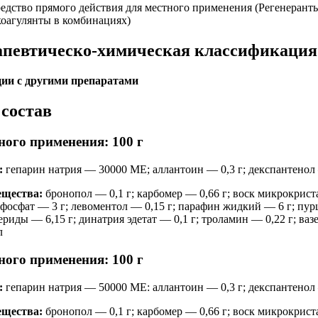
едство прямого действия для местного применения (Регенерант
оагулянты в комбинациях)
апевтическо-химическая классификация
ции с другими препаратами
состав
ого применения: 100 г
:
гепарин натрия — 30000 МЕ; аллантоин — 0,3 г; декспантенол 
ещества:
бронопол — 0,1 г; карбомер — 0,66 г; воск микрокрист
фосфат — 3 г; левоментол — 0,15 г; парафин жидкий — 6 г; пур
иды — 6,15 г; динатрия эдетат — 0,1 г; троламин — 0,22 г; ваз
мл
ого применения: 100 г
:
гепарин натрия — 50000 МЕ: аллантоин — 0,3 г; декспантенол 
ещества:
бронопол — 0,1 г; карбомер — 0,66 г; воск микрокрист