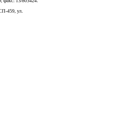
; факс: 13/803424.
П-459, ул.