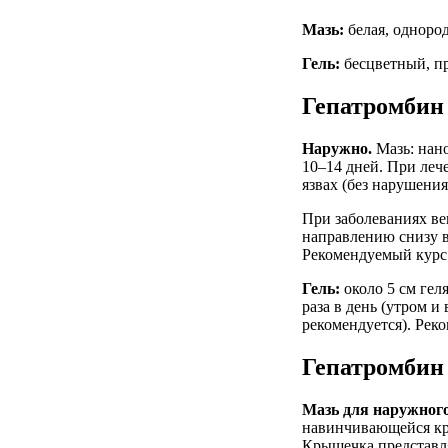
Мазь:
белая, однород
Гель:
бесцветный, пр
Гепатромбин
Наружно.
Мазь: нано
10–14 дней. При леч
язвах (без нарушени
При заболеваниях в
направлению снизу в
Рекомендуемый курс 
Гель:
около 5 см гел
раза в день (утром и
рекомендуется). Рек
Гепатромбин
Мазь для наружного 
навинчивающейся кр
Крышечка представл