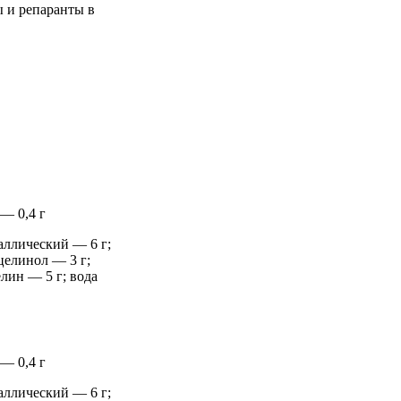
ы и репаранты в
— 0,4 г
аллический — 6 г;
целинол — 3 г;
елин — 5 г; вода
— 0,4 г
аллический — 6 г;