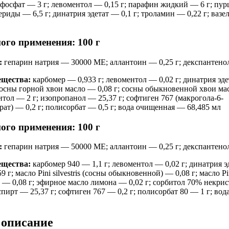
фосфат — 3 г; левоментол — 0,15 г; парафин жидкий — 6 г; пур
иды — 6,5 г; динатрия эдетат — 0,1 г; троламин — 0,22 г; вазе
ого применения: 100 г
:
гепарин натрия — 30000 МЕ; аллантоин — 0,25 г; декспантенол
ещества:
карбомер — 0,933 г; левоментол — 0,02 г; динатрия эдет
сосны горной хвои масло — 0,08 г; сосны обыкновенной хвои мас
итол — 2 г; изопропанол — 25,37 г; софтиген 767 (макрогола-6-
ат) — 0,2 г; полисорбат — 0,5 г; вода очищенная — 68,485 мл
ого применения: 100 г
:
гепарин натрия — 50000 МЕ; аллантоин — 0,25 г; декспантенол
ещества:
карбомер 940 — 1,1 г; левоментол — 0,02 г; динатрия эд
г; масло Pini silvestris (сосны обыкновенной) — 0,08 г; масло Pin
) — 0,08 г; эфирное масло лимона — 0,02 г; сорбитол 70% нек
пирт — 25,37 г; софтиген 767 — 0,2 г; полисорбат 80 — 1 г; во
 описание