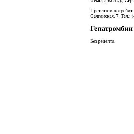
Хемофарм А.Д., Серби
Претензии потребите
Салганская, 7. Тел.: (
Гепатромбин 
Без рецепта.