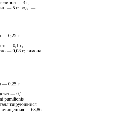
целинол — 3 г;
лин — 5 г; вода —
 — 0,25 г
ат — 0,1 г;
ло — 0,08 г; лимона
 — 0,25 г
етат — 0,1 г;
i pumilionis
ристаллизирующийся —
да очищенная — 68,86