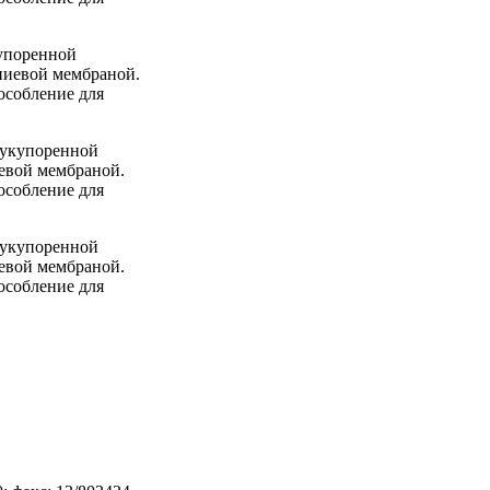
упоренной
ниевой мембраной.
особление для
 укупоренной
евой мембраной.
особление для
 укупоренной
евой мембраной.
особление для