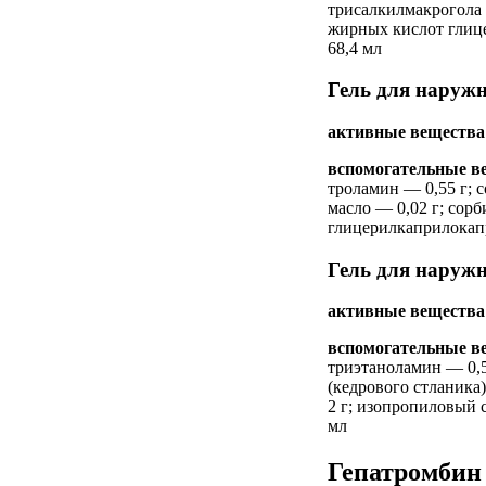
трисалкилмакрогола 
жирных кислот глицер
68,4 мл
Гель для наружн
активные вещества
вспомогательные в
троламин — 0,55 г; 
масло — 0,02 г; сорб
глицерилкаприлокапр
Гель для наружн
активные вещества
вспомогательные в
триэтаноламин — 0,59 
(кедрового стланика
2 г; изопропиловый с
мл
Гепатромбин