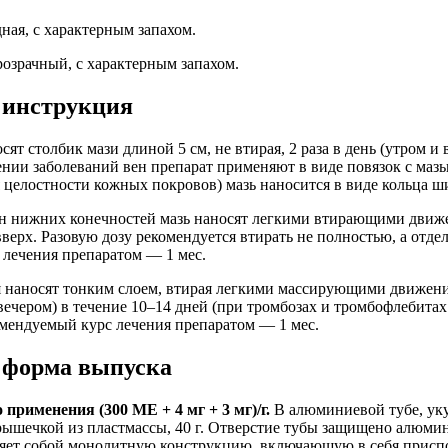
ная, с характерным запахом.
озрачный, с характерным запахом.
 инструкция
сят столбик мази длиной 5 см, не втирая, 2 раза в день (утром и 
ении заболеваний вен препарат применяют в виде повязок с маз
я целостности кожных покровов) мазь наносится в виде кольца ш
ен нижних конечностей мазь наносят легкими втирающими движ
верх. Разовую дозу рекомендуется втирать не полностью, а отд
лечения препаратом — 1 мес.
я наносят тонким слоем, втирая легкими массирующими движени
 вечером) в течение 10–14 дней (при тромбозах и тромбофлебита
омендуемый курс лечения препаратом — 1 мес.
 форма выпуска
применения (300 МЕ + 4 мг + 3 мг)/г.
В алюминиевой тубе, ук
ышечкой из пластмассы, 40 г. Отверстие тубы защищено алюми
яет собой монолитную конструкцию, включающую в себя присп