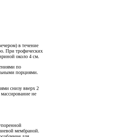
вечером) в течение
ью. При трофических
ириной около 4 см.
ениями по
ельными порциями.
ями снизу вверх 2
х массирование не
упоренной
ниевой мембраной.
особление для