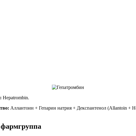
:
Hepatrombin.
тво:
Аллантоин + Гепарин натрия + Декспантенол (Allantoin + He
 фармгруппа