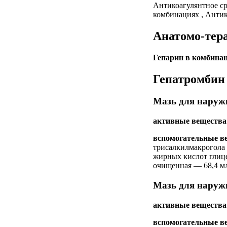
Антикоагулянтное ср
комбинациях , Антик
Анатомо-тер
Гепарин в комбина
Гепатромбин 
Мазь для наружн
активные вещества
вспомогательные в
трисалкилмакрогола 
жирных кислот глицер
очищенная — 68,4 
Мазь для наружн
активные вещества
вспомогательные в