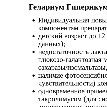
Гелариум Гиперикум
Индивидуальная повы
компонентам препарат
детский возраст до 12
данных);
недостаточность лакт
глюкозо-галактозная 
сахаразы/изомальтазы
наличие фотосенсиби
чувствительности) ко
одновременное приме
такролимусом (для си
ампренавиром, индин