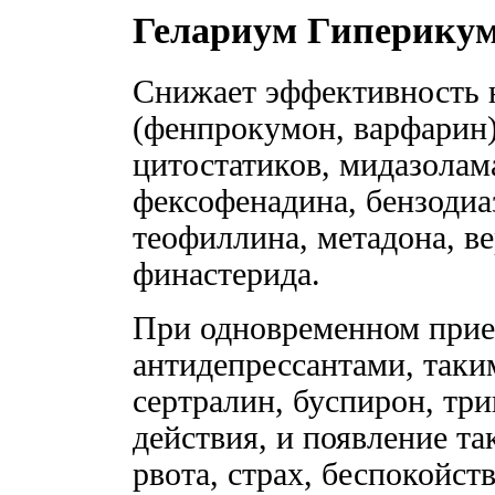
Гелариум Гиперикум
Снижает эффективность 
(фенпрокумон, варфарин)
цитостатиков, мидазолам
фексофенадина, бензодиа
теофиллина, метадона, ве
финастерида.
При одновременном прие
антидепрессантами, таки
сертралин, буспирон, тр
действия, и появление та
рвота, страх, беспокойст