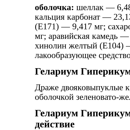
оболочка:
шеллак — 6,48
кальция карбонат — 23,1
(Е171) — 9,417 мг; сахар
мг; аравийская камедь — 
хинолин желтый (Е104) —
лакообразующее средств
Гелариум Гиперикум
Драже двояковыпуклые к
оболочкой зеленовато-жел
Гелариум Гиперикум
действие