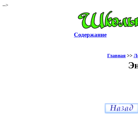
-->
Содержание
Главная
>>
Л
Эн