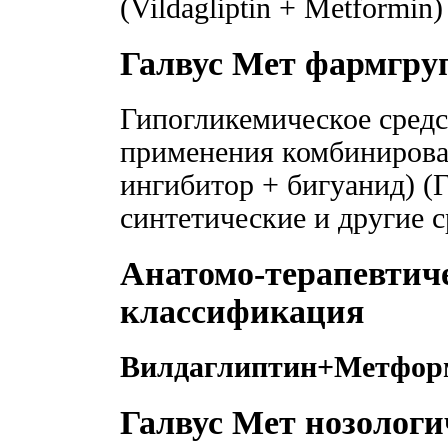
(Vildagliptin + Metformin)
Галвус Мет фармгру
Гипогликемическое средс
применения комбинирова
ингибитор + бигуанид) (
синтетические и другие 
Анатомо-терапевтич
классификация
Вилдаглиптин+Метфор
Галвус Мет нозолог