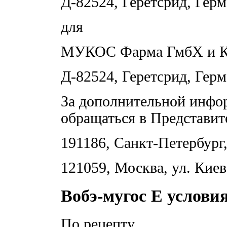
Д-82524, Геретсрид, Герм
для
МУКОС Фарма ГмбХ и К
Д-82524, Геретсрид, Герм
За дополнительной инфо
обращаться в Представ
191186, Санкт-Петербург,
121059, Москва, ул. Киев
Вобэ-мугос Е услови
По рецепту.