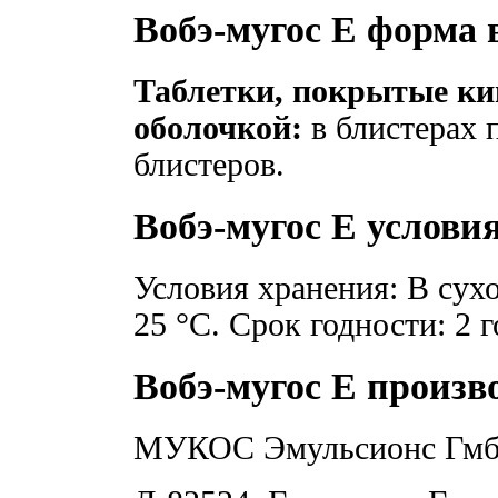
Вобэ-мугос Е форма
Таблетки, покрытые к
оболочкой:
в блистерах п
блистеров.
Вобэ-мугос Е услови
Условия хранения: В сухо
25 °C. Срок годности: 2 г
Вобэ-мугос Е произв
МУКОС Эмульсионс Гмб