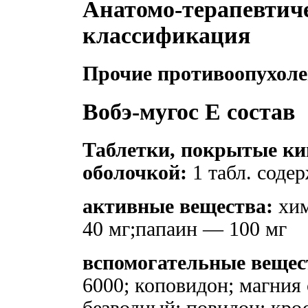
Анатомо-терапевтич
классификация
Прочие противоопухол
Вобэ-мугос Е состав
Таблетки, покрытые к
оболочкой:
1 табл. соде
активные вещества:
хим
40 мг;папаин — 100 мг
вспомогательные вещес
6000; коповидон; магния 
безводный; повидон; кро