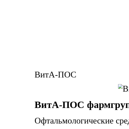
ВитА-ПОС
ВитА-ПОС фармгру
Офтальмологические сре