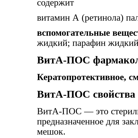
содержит
витамин А (ретинола) п
вспомогательные вещес
жидкий; парафин жидкий
ВитА-ПОС фармаколо
Кератопротективное, с
ВитА-ПОС свойства
ВитА-ПОС — это стериль
предназначенное для за
мешок.